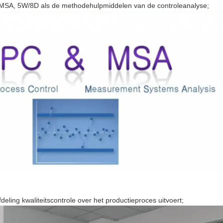
, MSA, 5W/8D als de methodehulpmiddelen van de controleanalyse;
eling kwaliteitscontrole over het productieproces uitvoert;