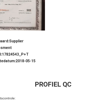
aard:Supplier
ssment
l:17824543_P+T
ftedatum:2018-05-15
PROFIEL QC
tscontrole: