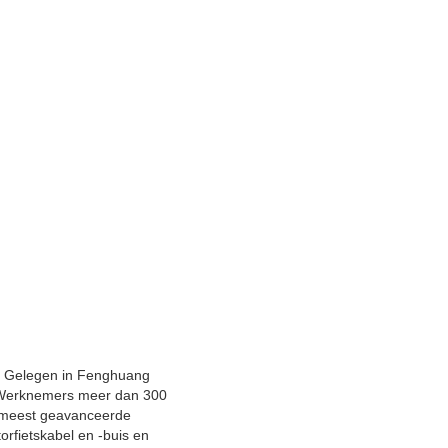
MB. Gelegen in Fenghuang
r. Werknemers meer dan 300
 meest geavanceerde
orfietskabel en -buis en