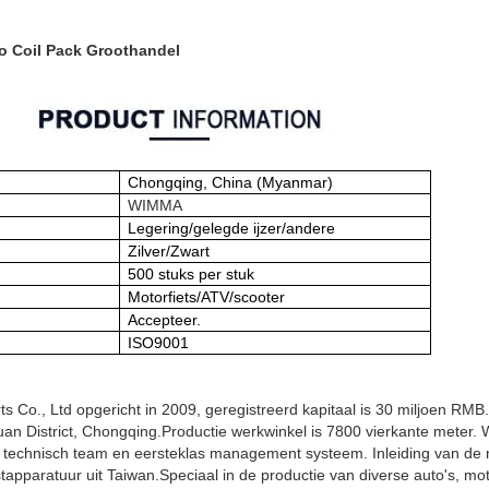
o Coil Pack Groothandel
Chongqing, China (Myanmar)
WIMMA
Legering/gelegde ijzer/andere
Zilver/Zwart
500 stuks per stuk
Motorfiets/ATV/scooter
Accepteer.
ISO9001
s Co., Ltd opgericht in 2009, geregistreerd kapitaal is 30 miljoen R
uan District, Chongqing.Productie werkwinkel is 7800 vierkante mete
technisch team en eersteklas management systeem. Inleiding van de
tapparatuur uit Taiwan.Speciaal in de productie van diverse auto's, mot