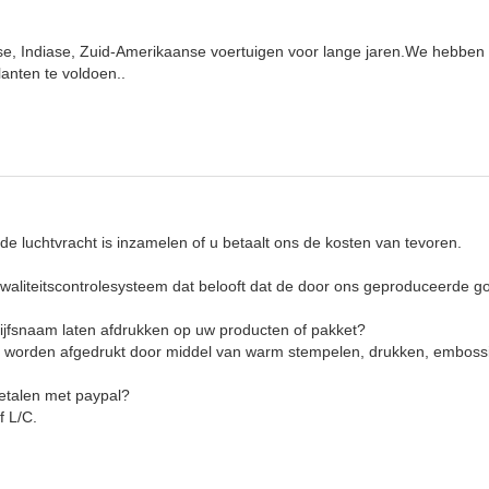
e, Indiase, Zuid-Amerikaanse voertuigen voor lange jaren.We hebbe
anten te voldoen..
 de luchtvracht is inzamelen of u betaalt ons de kosten van tevoren.
kwaliteitscontrolesysteem dat belooft dat de door ons geproduceerde go
rijfsnaam laten afdrukken op uw producten of pakket?
n worden afgedrukt door middel van warm stempelen, drukken, embossin
betalen met paypal?
f L/C.