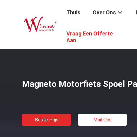
Thuis
Over Ons
Vraag Een Offerte
Thuis
/
Producten
/
Motorfiets Elektrodelen
/
Magneto M
Aan
Magneto Motorfiets Spoel P
Beste Prijs
Mail Ons