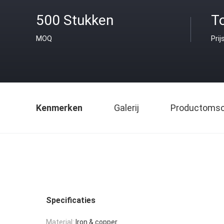
500 Stukken
T
MOQ
Prij
Kenmerken
Galerij
Productomsch
Specificaties
Material:
Iron & copper