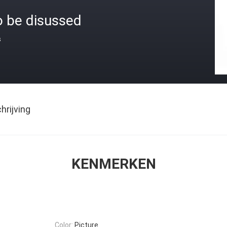
o be disussed
s
rijving
KENMERKEN
Color:
Picture