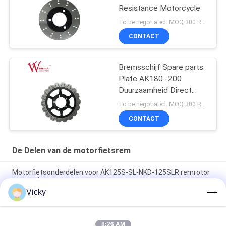
Resistance Motorcycle
To be negotiated. MOQ:300 Reeksen voor sleeporde voor het testen van de kwaliteit.
CONTACT
Bremsschijf Spare parts
Plate AK180 -200
Duurzaamheid Direct
geïnstalleerd
To be negotiated. MOQ:300 Reeksen voor sleeporde voor het testen van de kwaliteit.
CONTACT
De Delen van de motorfietsrem
Motorfietsonderdelen voor AK125S-SL-NKD-125SLR remrotor
vervanging
Vicky
Motorfiets remplaat Pulsar FZ16 Carbon Ceramic High
Performance
8:26 AM