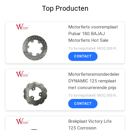
Top Producten
Motorfiets voorremplaat
Pulsar 180 BAJAJ
Motorfiets Hot Sale
To be negotiated. MOQ:300 Reeksen voor sleeporde voor het testen van de kwaliteit.
CONTACT
Motorfietsremonderdelen
DYNAMIC 125 remplaat
met concurrerende prijs
To be negotiated. MOQ:300 Reeksen voor sleeporde voor het testen van de kwaliteit.
CONTACT
Brekplaat Victory Life
125 Corrosion