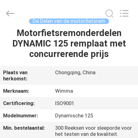
Chongqing
Litron
Spare
Parts
Co.,
De Delen van de motorfietsrem
Ltd..
All
Motorfietsremonderdelen
THUIS
Rights
Reserved.
DYNAMIC 125 remplaat met
PRODUCTEN
concurrerende prijs
VIDEO'S
Plaats van
Chongqing, China
herkomst:
OVER
Merknaam:
Wimma
ONS
Certificering:
ISO9001
Modelnummer:
Dynamische 125
FABRIEKSTOCHT
Min. bestelaantal:
300 Reeksen voor sleeporde voor
het testen van de kwaliteit.