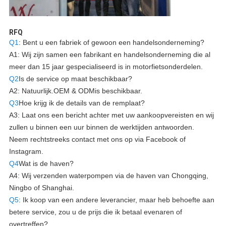
RFQ
Q1
: Bent u een fabriek of gewoon een handelsonderneming?
A1: Wij zijn samen een fabrikant en handelsonderneming die al
meer dan 15 jaar gespecialiseerd is in motorfietsonderdelen.
Q2
Is de service op maat beschikbaar?
A2: Natuurlijk.
OEM & ODM
is beschikbaar.
Q3
Hoe krijg ik de details van de remplaat?
A3: Laat ons een bericht achter met uw aankoopvereisten en wij
zullen u binnen een uur binnen de werktijden antwoorden.
Neem rechtstreeks contact met ons op via Facebook of
Instagram.
Q4
Wat is de haven?
A4: Wij verzenden waterpompen via de haven van Chongqing,
Ningbo of Shanghai.
Q5
: Ik koop van een andere leverancier, maar heb behoefte aan
betere service, zou u de prijs die ik betaal evenaren of
overtreffen?