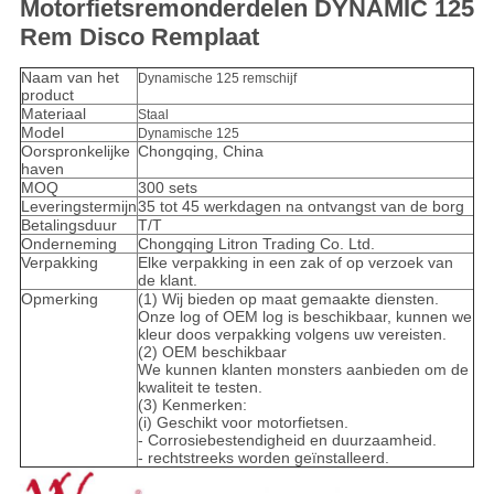
Motorfietsremonderdelen DYNAMIC 125
Rem Disco Remplaat
Naam van het
Dynamische 125 remschijf
product
Materiaal
Staal
Model
Dynamische 125
Oorspronkelijke
Chongqing, China
haven
MOQ
300 sets
Leveringstermijn
35 tot 45 werkdagen na ontvangst van de borg
Betalingsduur
T/T
Onderneming
Chongqing Litron Trading Co. Ltd.
Verpakking
Elke verpakking in een zak of op verzoek van
de klant.
Opmerking
(1) Wij bieden op maat gemaakte diensten.
Onze log of OEM log is beschikbaar, kunnen we
kleur doos verpakking volgens uw vereisten.
(2) OEM beschikbaar
We kunnen klanten monsters aanbieden om de
kwaliteit te testen.
(3) Kenmerken:
(i) Geschikt voor motorfietsen.
- Corrosiebestendigheid en duurzaamheid.
- rechtstreeks worden geïnstalleerd.