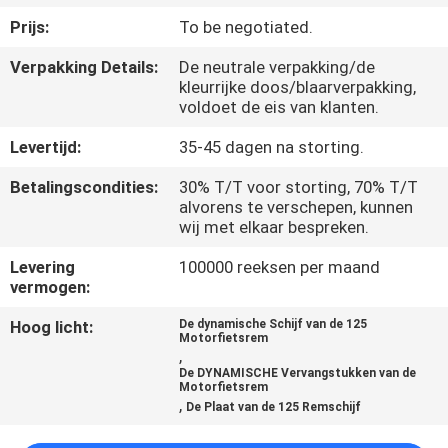
KWALITEITSCONTROLE
Prijs:
To be negotiated.
Verpakking Details:
De neutrale verpakking/de
NIEUWS
kleurrijke doos/blaarverpakking,
voldoet de eis van klanten.
VRAAG
Levertijd:
35-45 dagen na storting.
EEN
Betalingscondities:
30% T/T voor storting, 70% T/T
OFFERTE
alvorens te verschepen, kunnen
wij met elkaar bespreken.
SITEMAP
Levering
100000 reeksen per maand
vermogen:
Hoog licht:
De dynamische Schijf van de 125
PRIVACYBELEID
Motorfietsrem
,
De DYNAMISCHE Vervangstukken van de
Motorfietsrem
,
De Plaat van de 125 Remschijf