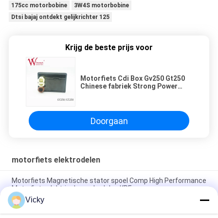
175cc motorbobine
3W4S motorbobine
Dtsi bajaj ontdekt gelijkrichter 125
Krijg de beste prijs voor
Motorfiets Cdi Box Gv250 Gt250
Chinese fabriek Strong Power
400Cc Universal Aftermarket
Doorgaan
motorfiets elektrodelen
Motorfiets Magnetische stator spoel Comp High Performance
Motorfiets elektrische onderdelen KRF
Vicky
Elektrische motorfiets relais connector Kriss 100 voor B2B
kopers Goede prestaties Mannelijke 6.3mm