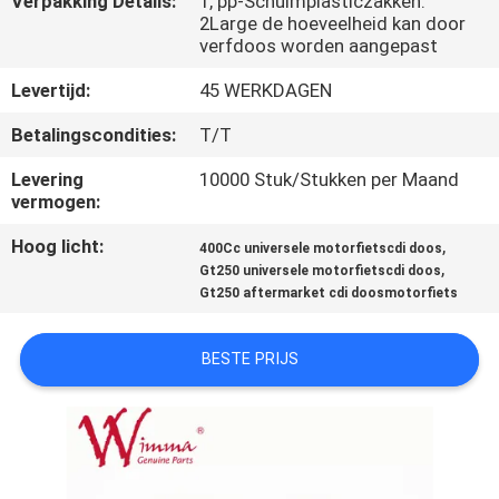
Verpakking Details:
1, pp-Schuimplasticzakken.
KWALITEITSCONTROLE
2Large de hoeveelheid kan door
verfdoos worden aangepast
NIEUWS
Levertijd:
45 WERKDAGEN
Betalingscondities:
T/T
VRAAG
Levering
10000 Stuk/Stukken per Maand
EEN
vermogen:
OFFERTE
Hoog licht:
,
400Cc universele motorfietscdi doos
,
Gt250 universele motorfietscdi doos
SITEMAP
Gt250 aftermarket cdi doosmotorfiets
BESTE PRIJS
PRIVACYBELEID