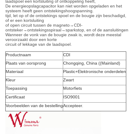
laadspoel een kortsluiting of ontkoppeling heeft,
De energieopslagcapacitor kan niet worden opgeladen en het
systeem heeft geen ontstekingshoogspanning.
tijd, let op of de ontstekings spoel en de bougie zijn beschadigd,
of er een kortsluiting
of open circuit tussen de magneto→CDI-
ontsteker→ontstekingsspiraal→sparkstop, en of de aansluitingen
Wanneer de vonk van de bougie zwak is, wordt deze meestal
veroorzaakt door een korte
circuit of lekkage van de laadspoel.
Productnaam
CDI
Plaats van oorsprong
Chongqing, China ((Mainland)
Materiaal
Plastic+Elektronische onderdelen
Kleur
Zwart
Toepassing
Motorfiets
Certificaat
ISO9001
Voorbeelden van de bestelling
Accepteer.