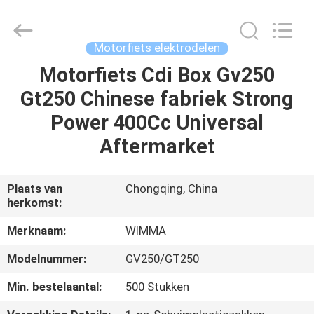
Chongqing
Litron
Spare
Parts
Co.,
Motorfiets elektrodelen
Ltd..
All
Motorfiets Cdi Box Gv250
THUIS
Rights
Reserved.
Gt250 Chinese fabriek Strong
PRODUCTEN
Power 400Cc Universal
Aftermarket
VIDEO'S
Plaats van
Chongqing, China
herkomst:
OVER
ONS
Merknaam:
WIMMA
Modelnummer:
GV250/GT250
FABRIEKSTOCHT
Min. bestelaantal:
500 Stukken