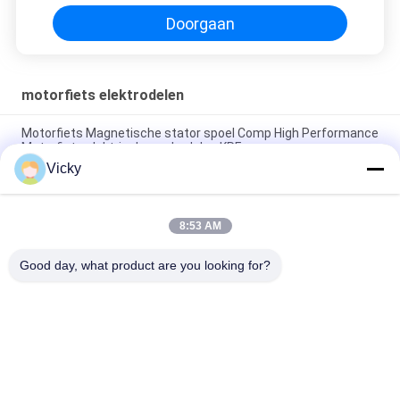
Doorgaan
motorfiets elektrodelen
Motorfiets Magnetische stator spoel Comp High Performance
Motorfiets elektrische onderdelen KRF
Vicky
Elektrische motorfiets relais connector Kriss 100 voor B2B
kopers Goede prestaties Mannelijke 6.3mm
8:53 AM
Elektrische schakelaar relais voor NOUVO mannelijke
connector pin type 12V
Good day, what product are you looking for?
populaire categorieën
Alle
De Vervangstukken 
Motorfiets 
Van De 
Elektrodelen
Motorfietsmotor