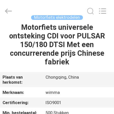
Chongqing
Litron
Spare
Parts
Co.,
Motorfiets elektrodelen
Ltd..
All
Motorfiets universele
THUIS
Rights
Reserved.
ontsteking CDI voor PULSAR
PRODUCTEN
150/180 DTSI Met een
concurrerende prijs Chinese
VIDEO'S
fabriek
OVER
Plaats van
Chongqing, China
herkomst:
ONS
Merknaam:
wimma
FABRIEKSTOCHT
Certificering:
ISO9001
Min. bestelaantal:
500 Stukken