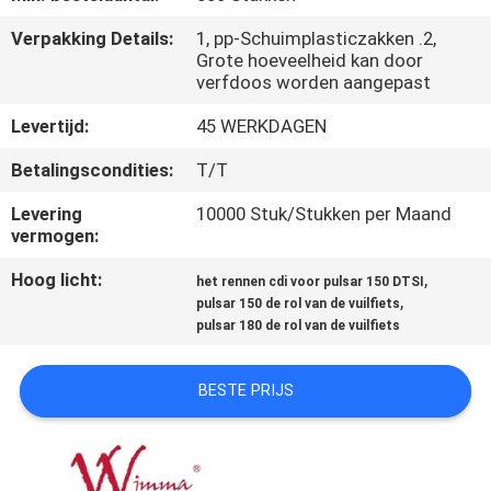
KWALITEITSCONTROLE
Verpakking Details:
1, pp-Schuimplasticzakken .2,
Grote hoeveelheid kan door
NIEUWS
verfdoos worden aangepast
Levertijd:
45 WERKDAGEN
VRAAG
Betalingscondities:
T/T
EEN
Levering
10000 Stuk/Stukken per Maand
OFFERTE
vermogen:
Hoog licht:
,
het rennen cdi voor pulsar 150 DTSI
SITEMAP
,
pulsar 150 de rol van de vuilfiets
pulsar 180 de rol van de vuilfiets
PRIVACYBELEID
BESTE PRIJS