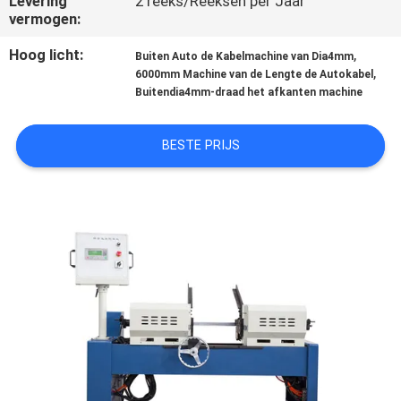
Levering
2 reeks/Reeksen per Jaar
KWALITEITSCONTROLE
vermogen:
Hoog licht:
,
Buiten Auto de Kabelmachine van Dia4mm
NIEUWS
,
6000mm Machine van de Lengte de Autokabel
Buitendia4mm-draad het afkanten machine
VRAAG
BESTE PRIJS
EEN
OFFERTE
SITEMAP
PRIVACYBELEID