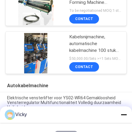
Forming Machine
Hoogwaardige
To be negotiationed MOQ:1 stuks
CONTACT
Kabelsnijmachine,
automatische
kabelmachine 100 stuks
per uur, diameter 1-2,5
$50,000.00/Sets >=1 Sets MOQ:1 stuks
mm
CONTACT
Autokabelmachine
Elektrische vensterlifter voor YS02-WR64 Gemakloosheid
Vensterregulator Multifunctionaliteit Volledig duurzaamheid
Veiligheid
Vicky
Automobiele vensterregelaar Voor Mitsubishi Auto F/R
Vensterlifter Regulator