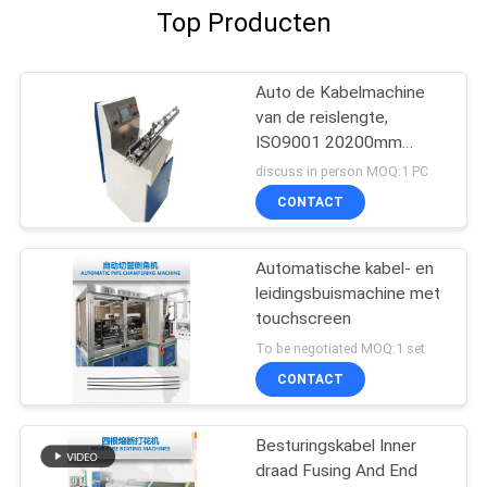
Top Producten
Auto de Kabelmachine
van de reislengte,
ISO9001 20200mm
Autoinspectiemachine
discuss in person MOQ:1 PC
CONTACT
Automatische kabel- en
leidingsbuismachine met
touchscreen
To be negotiated MOQ:1 set
CONTACT
Besturingskabel Inner
draad Fusing And End