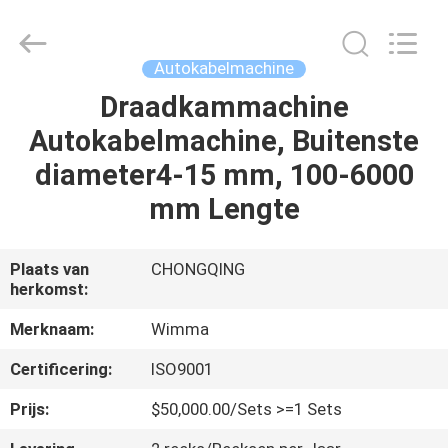
Chongqing
Litron
Spare
Parts
Co.,
Autokabelmachine
Ltd..
All
Draadkammachine
THUIS
Rights
Reserved.
Autokabelmachine, Buitenste
PRODUCTEN
diameter4-15 mm, 100-6000
mm Lengte
VIDEO'S
Plaats van
CHONGQING
herkomst:
OVER
ONS
Merknaam:
Wimma
Certificering:
ISO9001
FABRIEKSTOCHT
Prijs:
$50,000.00/Sets >=1 Sets