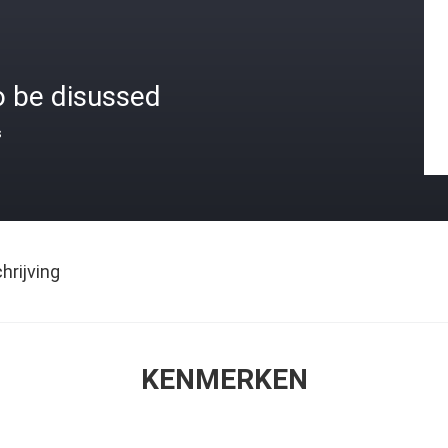
o be disussed
s
rijving
KENMERKEN