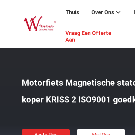
Thuis
Over Ons
Vraag Een Offerte
Thuis
/
Producten
/
Motorfiets Elektrodelen
/
Motorfiets
Aan
Motorfiets Magnetische stato
koper KRISS 2 ISO9001 goed
Beste Prijs
Mail Ons