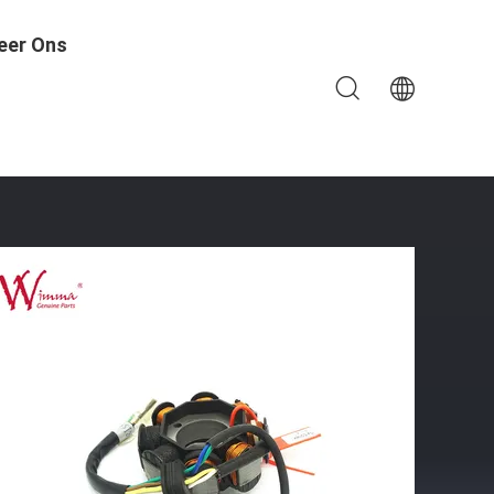
eer Ons
uring