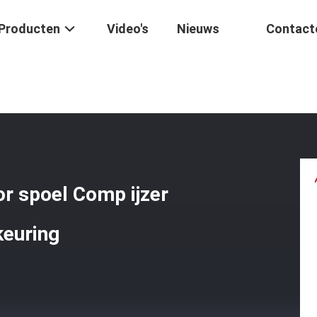
Producten
Video's
Nieuws
Contact
 Magnetische Stator Spoel Comp Ijzer Koper KRISS 2 ISO9001 Goedke
r spoel Comp ijzer
keuring