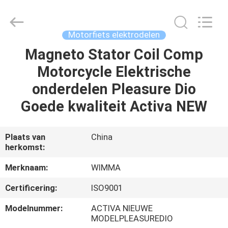
Chongqing
Litron
Spare
Parts
Co.,
Motorfiets elektrodelen
Ltd..
All
Magneto Stator Coil Comp
THUIS
Rights
Reserved.
Motorcycle Elektrische
PRODUCTEN
onderdelen Pleasure Dio
Goede kwaliteit Activa NEW
VIDEO'S
Plaats van
China
herkomst:
OVER
ONS
Merknaam:
WIMMA
Certificering:
ISO9001
FABRIEKSTOCHT
Modelnummer:
ACTIVA NIEUWE
MODELPLEASUREDIO