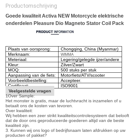
Productomschrijving
Goede kwaliteit Activa NEW Motorcycle elektrische
onderdelen Pleasure Dio Magneto Stator Coil Pack
Plaats van oorsprong:
Chongqing, China (Myanmar)
Merknaam:
WIMMA
Meteriaal:
Legering/gelegde ijzer/andere
Kleur:
Zilver/Zwart
MOQ:
500 stuks per stuk
Aanpassing van de fiets:
Motorfiets/ATV/scooter
Voorbeeldbestelling:
Accepteer.
Certificaat:
ISO9001
Veelgestelde vragen
1Over Sample:
Het monster is gratis, maar de luchtvracht is inzamelen of u
betaalt ons de kosten van tevoren.
Over kwaliteit:
Wij hebben een zeer strikt kwaliteitscontrolesysteem dat belooft
dat de door ons geproduceerde goederen altijd van de beste
kwaliteit zijn.
3. Kunnen wij ons logo of bedrijfsnaam laten afdrukken op uw
producten of pakket?