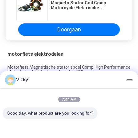
Magneto Stator Coil Comp
Motorcycle Elektrische
onderdelen Pleasure Dio Goede
kwaliteit Activa NEW
Doorgaan
motorfiets elektrodelen
Motorfiets Magnetische stator spoel Comp High Performance
Motorfiets elektrische onderdelen KRF
Vicky
Elektrische motorfiets relais connector Kriss 100 voor B2B
kopers Goede prestaties Mannelijke 6.3mm
7:44 AM
Elektrische schakelaar relais voor NOUVO mannelijke
connector pin type 12V
Good day, what product are you looking for?
populaire categorieën
Alle