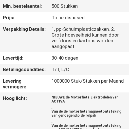
KWALITEITSCONTROLE
Min. bestelaantal:
500 Stukken
Prijs:
To be disussed
NIEUWS
Verpakking Details:
1, pp-Schuimplasticzakken. 2,
Grote hoeveelheid kunnen door
VRAAG
verfdoos en kartons worden
aangepast.
EEN
OFFERTE
Levertijd:
30-40 dagen
Betalingscondities:
T/T, L/C
SITEMAP
Levering
1000000 Stuk/Stukken per Maand
vermogen:
PRIVACYBELEID
Hoog licht:
NIEUWE de Motorfiets Elektrodelen van
ACTIVA
,
Van de de motorfietsmagneetontsteking
van genoegendio de rolpak
,
Van de de motorfietsmagneetontsteking