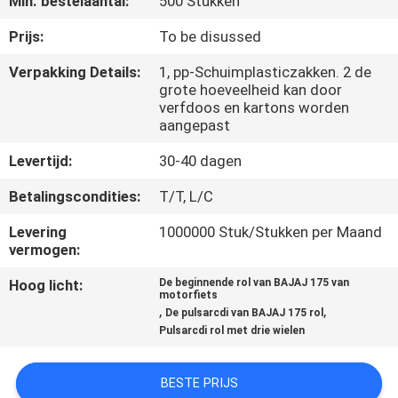
Min. bestelaantal:
500 Stukken
KWALITEITSCONTROLE
Prijs:
To be disussed
NIEUWS
Verpakking Details:
1, pp-Schuimplasticzakken. 2 de
grote hoeveelheid kan door
verfdoos en kartons worden
VRAAG
aangepast
EEN
Levertijd:
30-40 dagen
OFFERTE
Betalingscondities:
T/T, L/C
Levering
1000000 Stuk/Stukken per Maand
SITEMAP
vermogen:
Hoog licht:
De beginnende rol van BAJAJ 175 van
PRIVACYBELEID
motorfiets
,
,
De pulsarcdi van BAJAJ 175 rol
Pulsarcdi rol met drie wielen
BESTE PRIJS