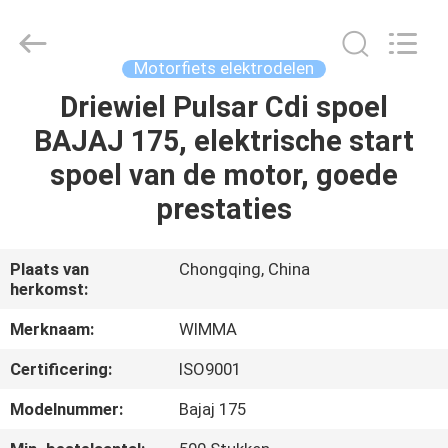
Chongqing
Litron
Spare
Parts
Co.,
Motorfiets elektrodelen
Ltd..
All
Driewiel Pulsar Cdi spoel
THUIS
Rights
Reserved.
BAJAJ 175, elektrische start
PRODUCTEN
spoel van de motor, goede
prestaties
VIDEO'S
Plaats van
Chongqing, China
herkomst:
OVER
ONS
Merknaam:
WIMMA
Certificering:
ISO9001
FABRIEKSTOCHT
Modelnummer:
Bajaj 175