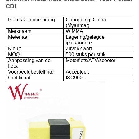
CDI
Plaats van oorsprong:
Chongqing, China
(Myanmar)
Merknaam:
WIMMA
Meteriaal:
Legering/gelegde
ijzer/andere
Kleur:
Zilver/Zwart
MOQ:
500 stuks per stuk
Aanpassing van de
Motorfiets/ATV/scooter
fiets:
Voorbeeldbestelling:
Accepteer.
Certificaat:
ISO9001