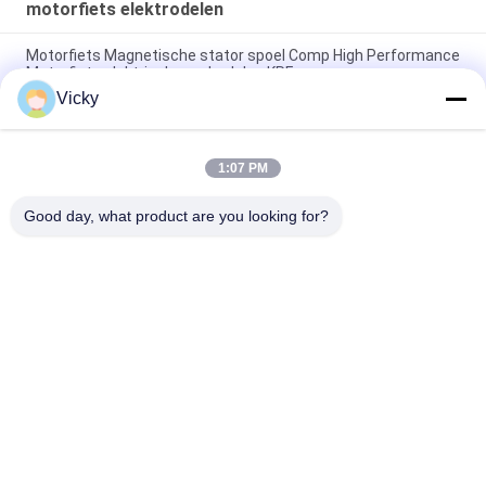
motorfiets elektrodelen
Motorfiets Magnetische stator spoel Comp High Performance
Motorfiets elektrische onderdelen KRF
Vicky
Elektrische motorfiets relais connector Kriss 100 voor B2B
kopers Goede prestaties Mannelijke 6.3mm
1:07 PM
Elektrische schakelaar relais voor NOUVO mannelijke
connector pin type 12V
Good day, what product are you looking for?
populaire categorieën
Alle
De Vervangstukken 
Motorfiets 
Van De 
Elektrodelen
Motorfietsmotor
De Delen Van De 
Autokabelmachine
Motorfietstransmissie
De Delen Van De 
Motorfietslichaamsdelen
Motorfietsrem