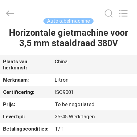
Chongqing
Litron
Spare
Parts
Co.,
Autokabelmachine
Ltd..
All
Horizontale gietmachine voor
THUIS
Rights
Reserved.
3,5 mm staaldraad 380V
PRODUCTEN
Plaats van
China
herkomst:
VIDEO'S
Merknaam:
Litron
OVER
Certificering:
ISO9001
ONS
Prijs:
To be negotiated
Levertijd:
35-45 Werkdagen
FABRIEKSTOCHT
Betalingscondities:
T/T