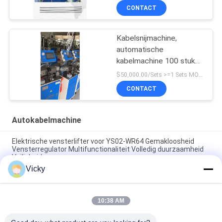
CONTACT
Kabelsnijmachine,
automatische
kabelmachine 100 stuks
per uur, diameter 1-2,5
$50,000.00/Sets >=1 Sets MOQ:1 set
mm
CONTACT
Autokabelmachine
Elektrische vensterlifter voor YS02-WR64 Gemakloosheid
Vensterregulator Multifunctionaliteit Volledig duurzaamheid
Veiligheid
Vicky
Automobiele vensterregelaar Voor Mitsubishi Auto F/R
Vensterlifter Regulator
10:38 AM
Riveting Bare Steel Wire Auto Cable Machine
Spanningsdetectie Met Touch Screen