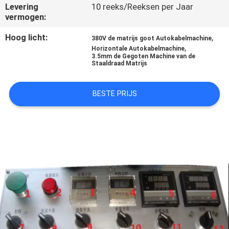
KWALITEITSCONTROLE
Levering
10 reeks/Reeksen per Jaar
vermogen:
NIEUWS
Hoog licht:
,
380V de matrijs goot Autokabelmachine
,
Horizontale Autokabelmachine
3.5mm de Gegoten Machine van de
Staaldraad Matrijs
VRAAG
EEN
BESTE PRIJS
OFFERTE
SITEMAP
PRIVACYBELEID