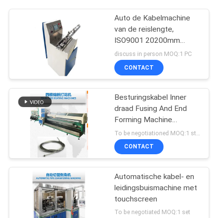
Auto de Kabelmachine
van de reislengte,
ISO9001 20200mm
Autoinspectiemachine
discuss in person MOQ:1 PC
CONTACT
Besturingskabel Inner
draad Fusing And End
Forming Machine
Hoogwaardige
To be negotiationed MOQ:1 stuks
CONTACT
Automatische kabel- en
leidingsbuismachine met
touchscreen
To be negotiated MOQ:1 set