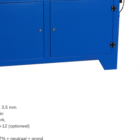
1 3,5 mm
in
rk,
-12 (optioneel)
 7% + neutraal + grond