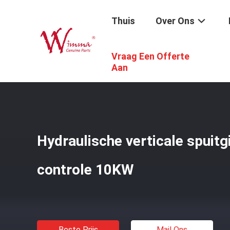
Thuis
Over Ons
Vraag Een Offerte
Thuis
/
Producten
/
Autokabelmachine
/
Hydraulische V
Aan
Hydraulische verticale spuit
controle 10KW
Beste Prijs
Mail Ons