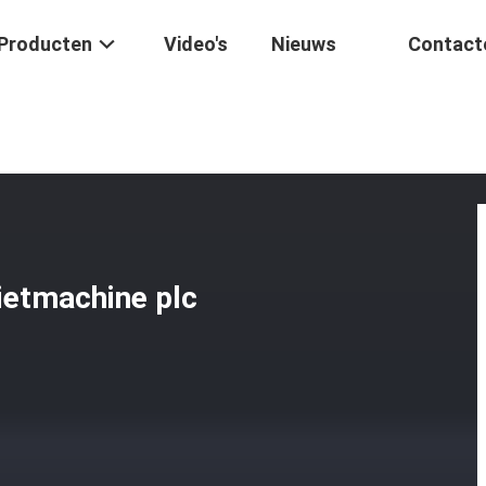
Producten
Video's
Nieuws
Contact
erticale Spuitgietmachine Plc Controle 10KW
gietmachine plc