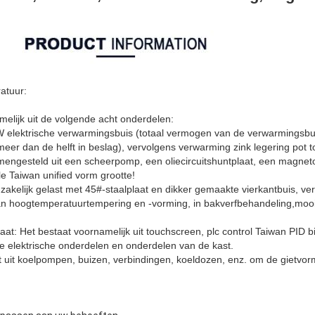
atuur:
elijk uit de volgende acht onderdelen:
W elektrische verwarmingsbuis (totaal vermogen van de verwarmingsbu
eer dan de helft in beslag), vervolgens verwarming zink legering pot t
engesteld uit een scheerpomp, een oliecircuitshuntplaat, een magneto
le Taiwan unified vorm grootte!
akelijk gelast met 45#-staalplaat en dikker gemaakte vierkantbuis, ve
 hoogtemperatuurtempering en -vorming, in bakverfbehandeling,mooi u
aat: Het bestaat voornamelijk uit touchscreen, plc control Taiwan PID b
e elektrische onderdelen en onderdelen van de kast.
 uit koelpompen, buizen, verbindingen, koeldozen, enz. om de gietvorm