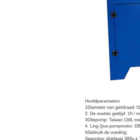
Hoofdparameters
1Diameter van gietdraad: f
2. De snelste giettijd: 10 / m
3Oliepomp: Taiwan CML me
4. Ling Que pompmotor: DB
5Gebruik de voeding:
Spanning: driefasig 380v ±