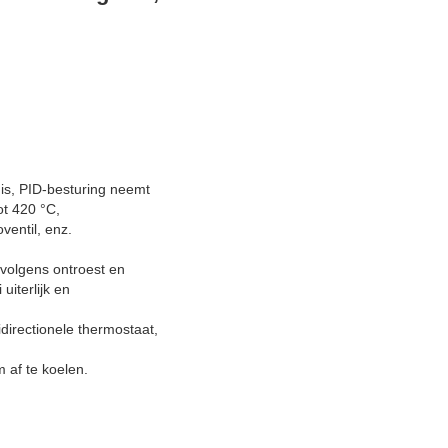
is, PID-besturing neemt
ot 420 °C,
ventil, enz.
rvolgens ontroest en
iterlijk en
idirectionele thermostaat,
 af te koelen.