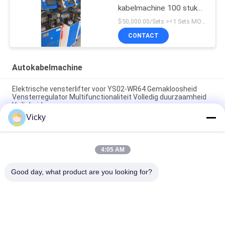
kabelmachine 100 stuks
per uur, diameter 1-2,5
$50,000.00/Sets >=1 Sets MOQ:1 stuks
mm
CONTACT
Autokabelmachine
Elektrische vensterlifter voor YS02-WR64 Gemakloosheid
Vensterregulator Multifunctionaliteit Volledig duurzaamheid
Veiligheid
Vicky
Automobiele vensterregelaar Voor Mitsubishi Auto F/R
Vensterlifter Regulator
4:05 AM
Riveting Bare Steel Wire Auto Cable Machine
Spanningsdetectie Met Touch Screen
Good day, what product are you looking for?
populaire categorieën
Alle
De Vervangstukken 
Motorfiets 