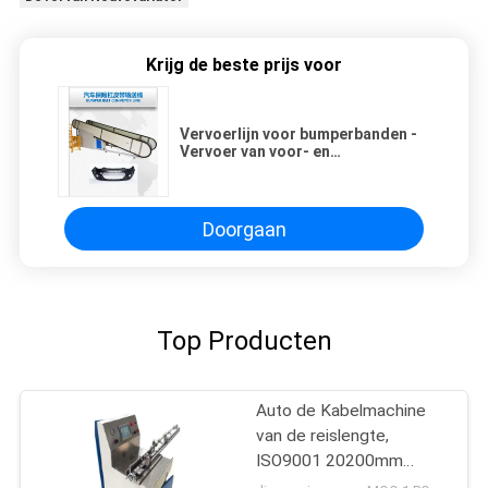
Krijg de beste prijs voor
Vervoerlijn voor bumperbanden -
Vervoer van voor- en
achterbumpers en soortgelijke
producten 15 m/min
Doorgaan
Top Producten
Auto de Kabelmachine
van de reislengte,
ISO9001 20200mm
Autoinspectiemachine