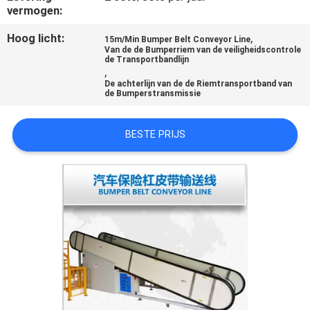
KWALITEITSCONTROLE
vermogen:
Hoog licht:
,
15m/Min Bumper Belt Conveyor Line
NIEUWS
Van de de Bumperriem van de veiligheidscontrole
de Transportbandlijn
,
De achterlijn van de de Riemtransportband van
VRAAG
de Bumperstransmissie
EEN
BESTE PRIJS
OFFERTE
SITEMAP
PRIVACYBELEID