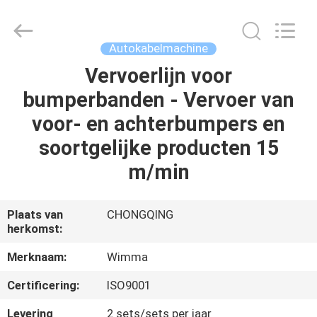
Chongqing
Litron
Spare
Parts
Co.,
Autokabelmachine
Ltd..
All
Vervoerlijn voor
THUIS
Rights
Reserved.
bumperbanden - Vervoer van
PRODUCTEN
voor- en achterbumpers en
soortgelijke producten 15
VIDEO'S
m/min
OVER
Plaats van
CHONGQING
herkomst:
ONS
Merknaam:
Wimma
FABRIEKSTOCHT
Certificering:
ISO9001
Levering
2 sets/sets per jaar