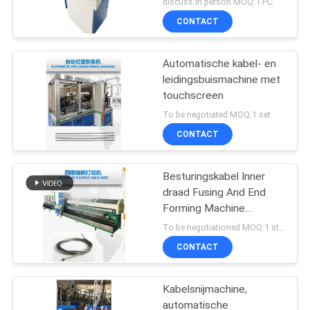
discuss in person MOQ:1 PC
CONTACT
Automatische kabel- en
leidingsbuismachine met
touchscreen
To be negotiated MOQ:1 set
CONTACT
Besturingskabel Inner
draad Fusing And End
Forming Machine
Hoogwaardige
To be negotiationed MOQ:1 stuks
CONTACT
Kabelsnijmachine,
automatische