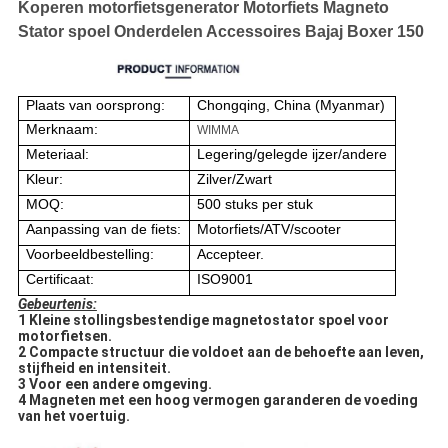
Koperen motorfietsgenerator Motorfiets Magneto
Stator spoel Onderdelen Accessoires Bajaj Boxer 150
Plaats van oorsprong:
Chongqing, China (Myanmar)
Merknaam:
WIMMA
Meteriaal:
Legering/gelegde ijzer/andere
Kleur:
Zilver/Zwart
MOQ:
500 stuks per stuk
Aanpassing van de fiets:
Motorfiets/ATV/scooter
Voorbeeldbestelling:
Accepteer.
Certificaat:
ISO9001
Gebeurtenis:
1 Kleine stollingsbestendige magnetostator spoel voor 
motorfietsen.
2 Compacte structuur die voldoet aan de behoefte aan leven, 
stijfheid en intensiteit.
3 Voor een andere omgeving.
4 Magneten met een hoog vermogen garanderen de voeding 
van het voertuig.