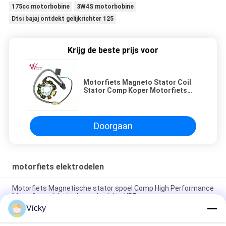
175cc motorbobine
3W4S motorbobine
Dtsi bajaj ontdekt gelijkrichter 125
Krijg de beste prijs voor
Motorfiets Magneto Stator Coil
Stator Comp Koper Motorfiets
Generator Onderdelen
Accessoires Bajaj Boxer 150
Doorgaan
motorfiets elektrodelen
Motorfiets Magnetische stator spoel Comp High Performance
Motorfiets elektrische onderdelen KRF
Vicky
Elektrische motorfiets relais connector Kriss 100 voor B2B
kopers Goede prestaties Mannelijke 6.3mm