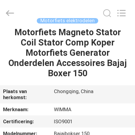
Chongqing
Litron
Spare
Parts
Co.,
Motorfiets elektrodelen
Ltd..
All
Motorfiets Magneto Stator
THUIS
Rights
Reserved.
Coil Stator Comp Koper
PRODUCTEN
Motorfiets Generator
Onderdelen Accessoires Bajaj
VIDEO'S
Boxer 150
OVER
Plaats van
Chongqing, China
herkomst:
ONS
Merknaam:
WIMMA
FABRIEKSTOCHT
Certificering:
ISO9001
Modelnummer:
Bajajbokser 150