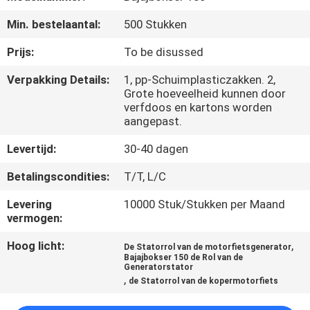
KWALITEITSCONTROLE
Min. bestelaantal:
500 Stukken
NIEUWS
Prijs:
To be disussed
Verpakking Details:
1, pp-Schuimplasticzakken. 2,
VRAAG
Grote hoeveelheid kunnen door
verfdoos en kartons worden
EEN
aangepast.
OFFERTE
Levertijd:
30-40 dagen
Betalingscondities:
T/T, L/C
SITEMAP
Levering
10000 Stuk/Stukken per Maand
vermogen:
PRIVACYBELEID
Hoog licht:
,
De Statorrol van de motorfietsgenerator
Bajajbokser 150 de Rol van de
Generatorstator
,
de Statorrol van de kopermotorfiets