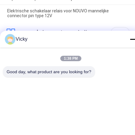
Elektrische schakelaar relais voor NOUVO mannelijke
connector pin type 12V
populaire categorieën
Alle
Vicky
De Vervangstukken 
Motorfiets 
Van De 
Elektrodelen
1:38 PM
Motorfietsmotor
De Delen Van De 
Autokabelmachine
Good day, what product are you looking for?
Motorfietstransmissie
De Delen Van De 
Motorfietslichaamsdelen
Motorfietsrem
De Delen Van 
Meer Hete 
Motorfietstoebehoren
Producten