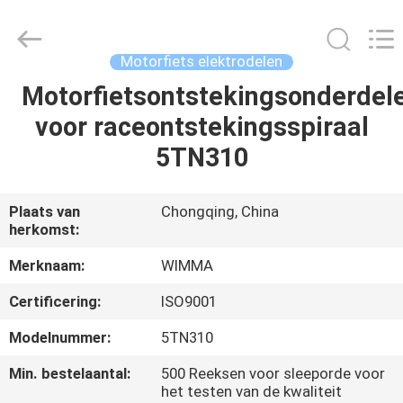
Chongqing
Litron
Spare
Parts
Co.,
Motorfiets elektrodelen
Ltd..
All
Motorfietsontstekingsonderdel
THUIS
Rights
Reserved.
voor raceontstekingsspiraal
PRODUCTEN
5TN310
VIDEO'S
Plaats van
Chongqing, China
herkomst:
OVER
Merknaam:
WIMMA
ONS
Certificering:
ISO9001
Modelnummer:
5TN310
FABRIEKSTOCHT
Min. bestelaantal:
500 Reeksen voor sleeporde voor
het testen van de kwaliteit