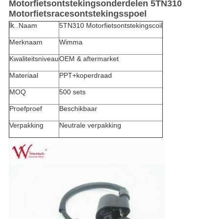
Motorfietsontstekingsonderdelen 5TN310
Motorfietsracesontstekingsspoel
Ik...
Naam
5TN310 Motorfietsontstekingscoil
Merknaam
Wimma
Kwaliteitsniveau
OEM & aftermarket
Materiaal
PPT+koperdraad
MOQ
500 sets
Proefproef
Beschikbaar
Verpakking
Neutrale verpakking