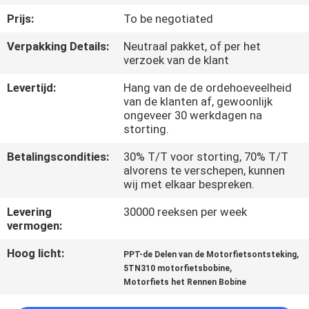
KWALITEITSCONTROLE
Prijs:
To be negotiated
Verpakking Details:
Neutraal pakket, of per het
NIEUWS
verzoek van de klant
Levertijd:
Hang van de de ordehoeveelheid
VRAAG
van de klanten af, gewoonlijk
EEN
ongeveer 30 werkdagen na
storting.
OFFERTE
Betalingscondities:
30% T/T voor storting, 70% T/T
alvorens te verschepen, kunnen
SITEMAP
wij met elkaar bespreken.
Levering
30000 reeksen per week
vermogen:
PRIVACYBELEID
Hoog licht:
,
PPT-de Delen van de Motorfietsontsteking
,
5TN310 motorfietsbobine
Motorfiets het Rennen Bobine