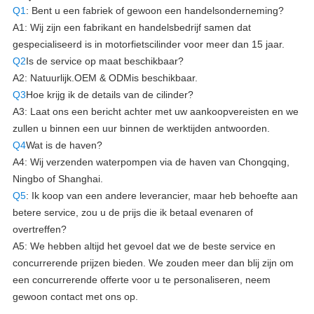
Q1
: Bent u een fabriek of gewoon een handelsonderneming?
A1: Wij zijn een fabrikant en handelsbedrijf samen dat
gespecialiseerd is in motorfietscilinder voor meer dan 15 jaar.
Q2
Is de service op maat beschikbaar?
A2: Natuurlijk.
OEM & ODM
is beschikbaar.
Q3
Hoe krijg ik de details van de cilinder?
A3: Laat ons een bericht achter met uw aankoopvereisten en we
zullen u binnen een uur binnen de werktijden antwoorden.
Q4
Wat is de haven?
A4: Wij verzenden waterpompen via de haven van Chongqing,
Ningbo of Shanghai.
Q5
: Ik koop van een andere leverancier, maar heb behoefte aan
betere service, zou u de prijs die ik betaal evenaren of
overtreffen?
A5: We hebben altijd het gevoel dat we de beste service en
concurrerende prijzen bieden. We zouden meer dan blij zijn om
een concurrerende offerte voor u te personaliseren, neem
gewoon contact met ons op.