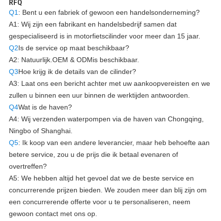
RFQ
Q1
: Bent u een fabriek of gewoon een handelsonderneming?
A1: Wij zijn een fabrikant en handelsbedrijf samen dat
gespecialiseerd is in motorfietscilinder voor meer dan 15 jaar.
Q2
Is de service op maat beschikbaar?
A2: Natuurlijk.
OEM & ODM
is beschikbaar.
Q3
Hoe krijg ik de details van de cilinder?
A3: Laat ons een bericht achter met uw aankoopvereisten en we
zullen u binnen een uur binnen de werktijden antwoorden.
Q4
Wat is de haven?
A4: Wij verzenden waterpompen via de haven van Chongqing,
Ningbo of Shanghai.
Q5
: Ik koop van een andere leverancier, maar heb behoefte aan
betere service, zou u de prijs die ik betaal evenaren of
overtreffen?
A5: We hebben altijd het gevoel dat we de beste service en
concurrerende prijzen bieden. We zouden meer dan blij zijn om
een concurrerende offerte voor u te personaliseren, neem
gewoon contact met ons op.