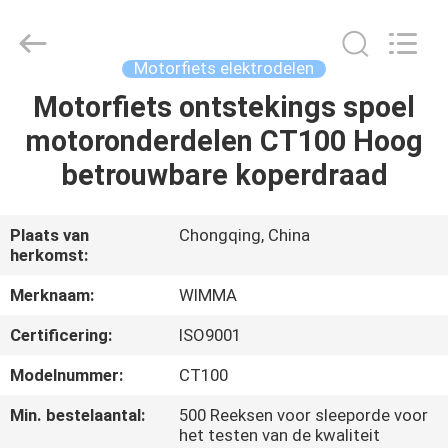
Chongqing
Litron
Spare
Parts
Co.,
Motorfiets elektrodelen
Ltd..
All
Motorfiets ontstekings spoel
THUIS
Rights
Reserved.
motoronderdelen CT100 Hoog
PRODUCTEN
betrouwbare koperdraad
VIDEO'S
Plaats van
Chongqing, China
herkomst:
OVER
Merknaam:
WIMMA
ONS
Certificering:
ISO9001
Modelnummer:
CT100
FABRIEKSTOCHT
Min. bestelaantal:
500 Reeksen voor sleeporde voor
het testen van de kwaliteit