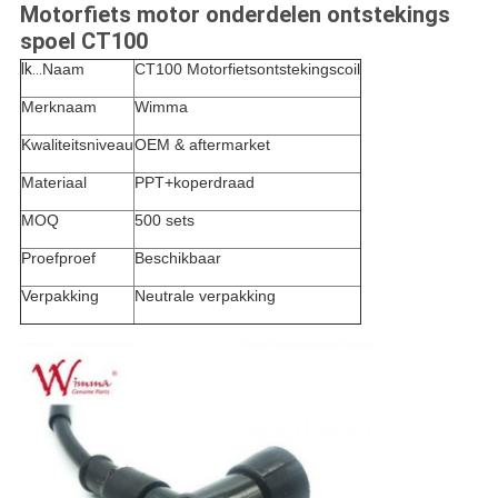
Motorfiets motor onderdelen ontstekings
spoel CT100
Ik...
Naam
CT100 Motorfietsontstekingscoil
Merknaam
Wimma
Kwaliteitsniveau
OEM & aftermarket
Materiaal
PPT+koperdraad
MOQ
500 sets
Proefproef
Beschikbaar
Verpakking
Neutrale verpakking