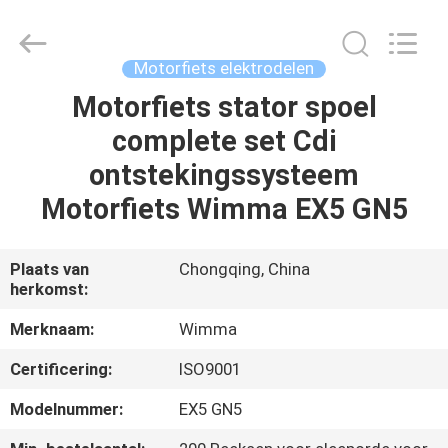
Chongqing
Litron
Spare
Parts
Co.,
Motorfiets elektrodelen
Ltd..
All
Motorfiets stator spoel
THUIS
Rights
Reserved.
complete set Cdi
PRODUCTEN
ontstekingssysteem
Motorfiets Wimma EX5 GN5
VIDEO'S
Plaats van
Chongqing, China
herkomst:
OVER
ONS
Merknaam:
Wimma
Certificering:
ISO9001
FABRIEKSTOCHT
Modelnummer:
EX5 GN5