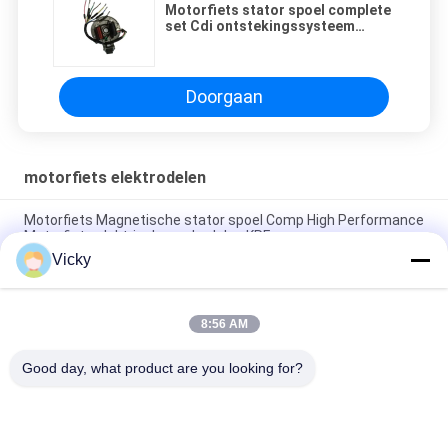
Motorfiets stator spoel complete
set Cdi ontstekingssysteem
Motorfiets Wimma EX5 GN5
Doorgaan
motorfiets elektrodelen
Motorfiets Magnetische stator spoel Comp High Performance
Motorfiets elektrische onderdelen KRF
Vicky
Elektrische motorfiets relais connector Kriss 100 voor B2B
kopers Goede prestaties Mannelijke 6.3mm
8:56 AM
Elektrische schakelaar relais voor NOUVO mannelijke
connector pin type 12V
Good day, what product are you looking for?
populaire categorieën
Alle