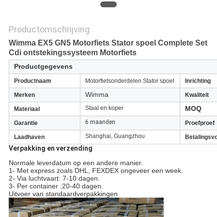
Productomschrijving
Wimma EX5 GN5 Motorfiets Stator spoel Complete Set
Cdi ontstekingssysteem Motorfiets
Productgegevens
Productnaam
Motorfietsonderdelen Stator spoel
Inrichting
Wimma
Merken
Kwaliteit
Staal en koper
MOQ
Materiaal
6 maanden
Garantie
Proefproef
Shanghai, Guangzhou
Laadhaven
Betalingsv
Verpakking en verzending
Normale leverdatum op een andere manier.
1- Met express zoals DHL, FEXDEX ongeveer een week.
2- Via luchtvaart: 7-10 dagen.
3- Per container :20-40 dagen.
Uitvoer van standaardverpakkingen