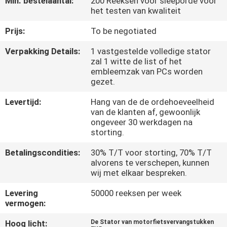
Min. bestelaantal:
200 Reeksen voor sleeporde voor
KWALITEITSCONTROLE
het testen van kwaliteit
Prijs:
To be negotiated
NIEUWS
Verpakking Details:
1 vastgestelde volledige stator
zal 1 witte de list of het
VRAAG
embleemzak van PCs worden
gezet.
EEN
OFFERTE
Levertijd:
Hang van de de ordehoeveelheid
van de klanten af, gewoonlijk
ongeveer 30 werkdagen na
storting.
SITEMAP
Betalingscondities:
30% T/T voor storting, 70% T/T
alvorens te verschepen, kunnen
PRIVACYBELEID
wij met elkaar bespreken.
Levering
50000 reeksen per week
vermogen:
Hoog licht:
De Stator van motorfietsvervangstukken