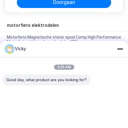
Doorgaan
motorfiets elektrodelen
Motorfiets Magnetische stator spoel Comp High Performance
Motorfiets elektrische onderdelen KRF
Vicky
Elektrische motorfiets relais connector Kriss 100 voor B2B
kopers Goede prestaties Mannelijke 6.3mm
5:55 AM
Elektrische schakelaar relais voor NOUVO mannelijke
connector pin type 12V
Good day, what product are you looking for?
populaire categorieën
Alle
De Vervangstukken 
Motorfiets 
Van De 
Elektrodelen
Motorfietsmotor
De Delen Van De 
Autokabelmachine