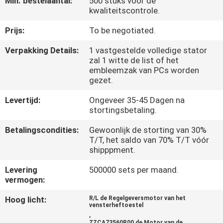
Min. bestelaantal:
500 stuks voor de
KWALITEITSCONTROLE
kwaliteitscontrole.
Prijs:
To be negotiated.
NIEUWS
Verpakking Details:
1 vastgestelde volledige stator
zal 1 witte de list of het
VRAAG
embleemzak van PCs worden
gezet.
EEN
OFFERTE
Levertijd:
Ongeveer 35-45 Dagen na
stortingsbetaling.
Betalingscondities:
Gewoonlijk de storting van 30%
SITEMAP
T/T, het saldo van 70% T/T vóór
shipppment.
PRIVACYBELEID
Levering
500000 sets per maand.
vermogen:
Hoog licht:
R/L de Regelgeversmotor van het
vensterheftoestel
,
ZZCA73560R00 de Motor van de