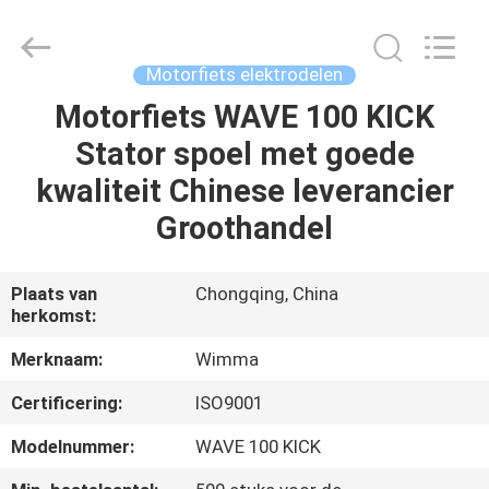
Chongqing
Litron
Spare
Parts
Co.,
Motorfiets elektrodelen
Ltd..
All
Motorfiets WAVE 100 KICK
THUIS
Rights
Reserved.
Stator spoel met goede
PRODUCTEN
kwaliteit Chinese leverancier
Groothandel
VIDEO'S
Plaats van
Chongqing, China
herkomst:
OVER
ONS
Merknaam:
Wimma
Certificering:
ISO9001
FABRIEKSTOCHT
Modelnummer:
WAVE 100 KICK