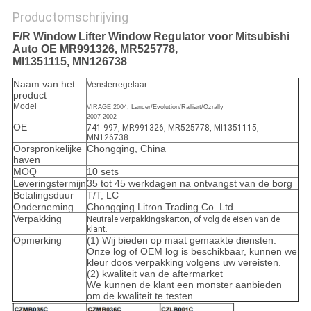
Productomschrijving
F/R Window Lifter Window Regulator voor Mitsubishi
Auto OE MR991326, MR525778,
MI1351115, MN126738
Naam van het
Vensterregelaar
product
Model
VIRAGE 2004, Lancer/Evolution/Ralliart/Ozrally
2007-2002
OE
741-997, MR991326, MR525778, MI1351115,
MN126738
Oorspronkelijke
Chongqing, China
haven
MOQ
10 sets
Leveringstermijn
35 tot 45 werkdagen na ontvangst van de borg
Betalingsduur
T/T, LC
Onderneming
Chongqing Litron Trading Co. Ltd.
Verpakking
Neutrale verpakkingskarton, of volg de eisen van de
klant.
Opmerking
(1) Wij bieden op maat gemaakte diensten.
Onze log of OEM log is beschikbaar, kunnen we
kleur doos verpakking volgens uw vereisten.
(2) kwaliteit van de aftermarket
We kunnen de klant een monster aanbieden
om de kwaliteit te testen.