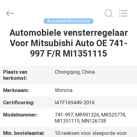
Chongqing
Litron
Spare
Parts
Co.,
Autokabelmachine
Ltd..
All
Automobiele vensterregelaar
THUIS
Rights
Reserved.
Voor Mitsubishi Auto OE 741-
PRODUCTEN
997 F/R MI1351115
VIDEO'S
Plaats van
Chongqing, China
herkomst:
OVER
Merknaam:
Wimma
ONS
Certificering:
IATF169449-2016
Modelnummer:
741-997, MR991326, MR525778,
FABRIEKSTOCHT
MI1351115, MN126738
Min. bestelaantal:
10 reeksen voor sleeporde voor