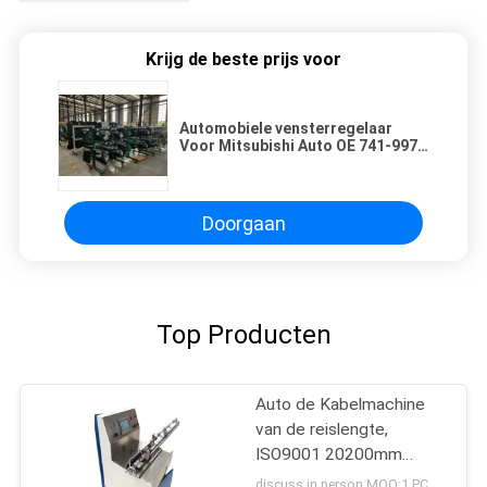
Krijg de beste prijs voor
Automobiele vensterregelaar
Voor Mitsubishi Auto OE 741-997
F/R MI1351115
Doorgaan
Top Producten
Auto de Kabelmachine
van de reislengte,
ISO9001 20200mm
Autoinspectiemachine
discuss in person MOQ:1 PC