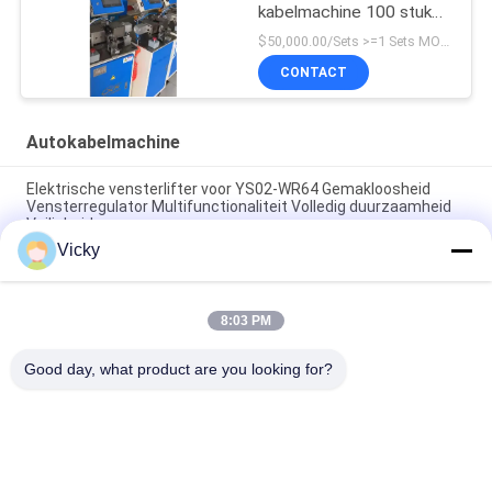
kabelmachine 100 stuks
per uur, diameter 1-2,5
$50,000.00/Sets >=1 Sets MOQ:1 stuks
mm
CONTACT
Autokabelmachine
Elektrische vensterlifter voor YS02-WR64 Gemakloosheid
Vensterregulator Multifunctionaliteit Volledig duurzaamheid
Veiligheid
Vicky
Automobiele vensterregelaar Voor Mitsubishi Auto F/R
Vensterlifter Regulator
8:03 PM
Riveting Bare Steel Wire Auto Cable Machine
Spanningsdetectie Met Touch Screen
Good day, what product are you looking for?
populaire categorieën
Alle
De Vervangstukken 
Motorfiets 