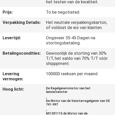
KWALITEITSCONTROLE
het testen van de kwaliteit.
Prijs:
To be negotiated.
NIEUWS
Verpakking Details:
Het neutrale verpakkingskarton,
of voldoet de eis van klanten.
VRAAG
Levertijd:
Ongeveer 35-45 Dagen na
EEN
stortingsbetaling.
OFFERTE
Betalingscondities:
Gewoonlijk de storting van 30%
T/T, het saldo van 70% T/T vóór
shipppment.
SITEMAP
Levering
100000 reeksen per maand.
vermogen:
PRIVACYBELEID
Hoog licht:
De Regelgeversmotor van het
lansiervenster
,
De Motor van de Vensterregelgever van OE
741-997
,
MI1351115 de Motor van de