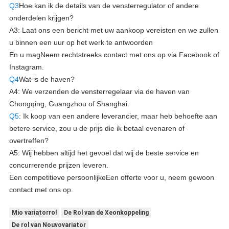
Q3
Hoe kan ik de details van de vensterregulator of andere
onderdelen krijgen?
A3: Laat ons een bericht met uw aankoop vereisten en we zullen
u binnen een uur op het werk te antwoorden
En u mag
Neem rechtstreeks contact met ons op via Facebook of
Instagram.
Q4
Wat is de haven?
A4: We verzenden de vensterregelaar via de haven van
Chongqing, Guangzhou of Shanghai.
Q5
: Ik koop van een andere leverancier, maar heb behoefte aan
betere service, zou u de prijs die ik betaal evenaren of
overtreffen?
A5: Wij hebben altijd het gevoel dat wij de beste service en
concurrerende prijzen leveren.
Een competitieve persoonlijke
Een offerte voor u, neem gewoon
contact met ons op.
Mio variatorrol
De Rol van de Xeonkoppeling
De rol van Nouvovariator