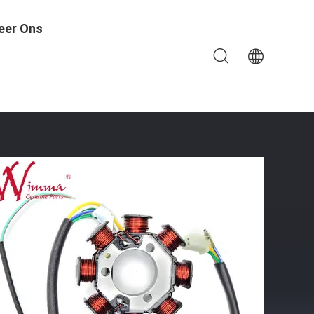
eer Ons
s