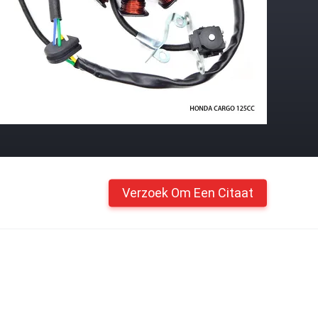
Verzoek Om Een Citaat