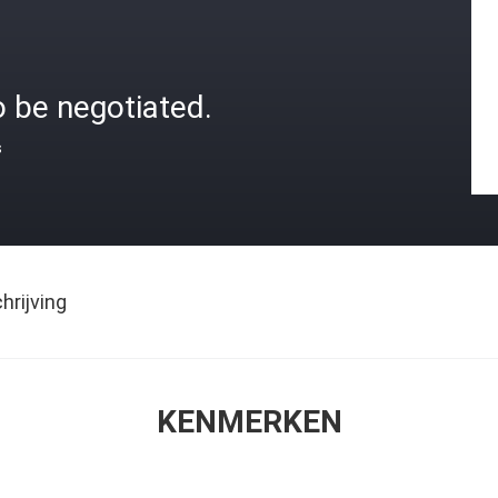
 be negotiated.
s
rijving
KENMERKEN