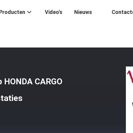
Producten
Video's
Nieuws
Contact
s Stator Spoel Comp HONDA CARGO 125CC 1992 2010 Goede Prestatie
omp HONDA CARGO
taties