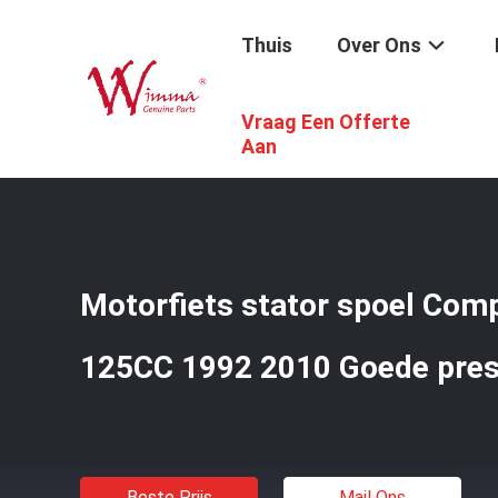
Thuis
Over Ons
Vraag Een Offerte
Thuis
/
Producten
/
Motorfiets Elektrodelen
/
Motorfiet
Aan
Motorfiets stator spoel C
125CC 1992 2010 Goede pres
Beste Prijs
Mail Ons