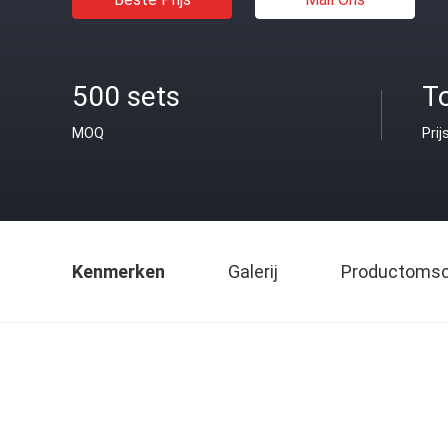
500 sets
To
MOQ
Prij
Kenmerken
Galerij
Productomsch