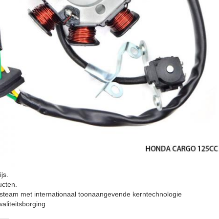
js.
cten.
gsteam met internationaal toonaangevende kerntechnologie
aliteitsborging