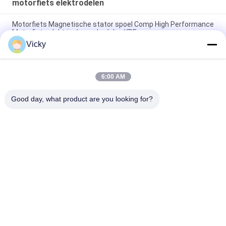
motorfiets elektrodelen
Motorfiets Magnetische stator spoel Comp High Performance
Motorfiets elektrische onderdelen KRF
Vicky
Elektrische motorfiets relais connector Kriss 100 voor B2B
kopers Goede prestaties Mannelijke 6.3mm
6:00 AM
Elektrische schakelaar relais voor NOUVO mannelijke
connector pin type 12V
Good day, what product are you looking for?
populaire categorieën
Alle
De Vervangstukken 
Motorfiets 
Van De 
Elektrodelen
Motorfietsmotor
De Delen Van De 
Autokabelmachine
Motorfietstransmissie
De Delen Van De 
Motorfietslichaamsdelen
Motorfietsrem