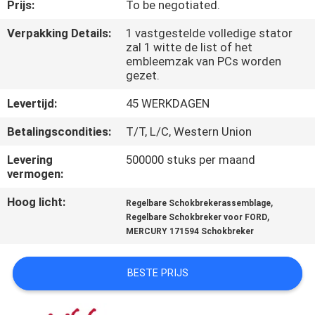
KWALITEITSCONTROLE
Prijs:
To be negotiated.
Verpakking Details:
1 vastgestelde volledige stator
zal 1 witte de list of het
NIEUWS
embleemzak van PCs worden
gezet.
VRAAG
Levertijd:
45 WERKDAGEN
EEN
Betalingscondities:
T/T, L/C, Western Union
OFFERTE
Levering
500000 stuks per maand
vermogen:
SITEMAP
Hoog licht:
,
Regelbare Schokbrekerassemblage
,
Regelbare Schokbreker voor FORD
PRIVACYBELEID
MERCURY 171594 Schokbreker
BESTE PRIJS