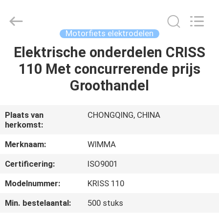
Chongqing
Litron
Spare
Parts
Co.,
Motorfiets elektrodelen
Ltd..
All
Elektrische onderdelen CRISS
THUIS
Rights
Reserved.
110 Met concurrerende prijs
PRODUCTEN
Groothandel
VIDEO'S
Plaats van
CHONGQING, CHINA
herkomst:
OVER
Merknaam:
WIMMA
ONS
Certificering:
ISO9001
Modelnummer:
KRISS 110
FABRIEKSTOCHT
Min. bestelaantal:
500 stuks