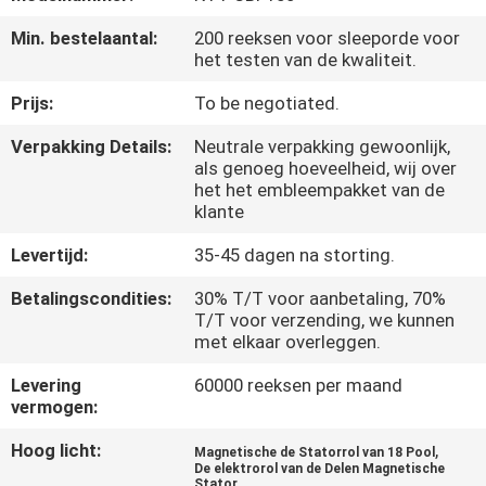
KWALITEITSCONTROLE
Min. bestelaantal:
200 reeksen voor sleeporde voor
het testen van de kwaliteit.
NIEUWS
Prijs:
To be negotiated.
VRAAG
Verpakking Details:
Neutrale verpakking gewoonlijk,
als genoeg hoeveelheid, wij over
EEN
het het embleempakket van de
klante
OFFERTE
Levertijd:
35-45 dagen na storting.
SITEMAP
Betalingscondities:
30% T/T voor aanbetaling, 70%
T/T voor verzending, we kunnen
met elkaar overleggen.
PRIVACYBELEID
Levering
60000 reeksen per maand
vermogen:
Hoog licht:
,
Magnetische de Statorrol van 18 Pool
De elektrorol van de Delen Magnetische
Stator