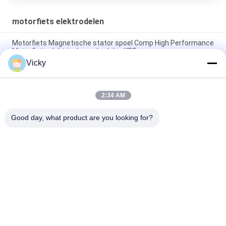
motorfiets elektrodelen
Motorfiets Magnetische stator spoel Comp High Performance
Motorfiets elektrische onderdelen KRF
Vicky
Elektrische motorfiets relais connector Kriss 100 voor B2B
kopers Goede prestaties Mannelijke 6.3mm
2:34 AM
Elektrische schakelaar relais voor NOUVO mannelijke
connector pin type 12V
Good day, what product are you looking for?
populaire categorieën
Alle
De Vervangstukken 
Motorfiets 
Van De 
Elektrodelen
Motorfietsmotor
De Delen Van De 
Autokabelmachine
Motorfietstransmissie