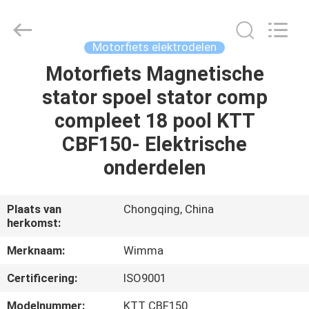
Chongqing
Litron
Spare
Parts
Co.,
Motorfiets elektrodelen
Ltd..
All
Motorfiets Magnetische
THUIS
Rights
Reserved.
stator spoel stator comp
PRODUCTEN
compleet 18 pool KTT
CBF150- Elektrische
VIDEO'S
onderdelen
OVER
Plaats van
Chongqing, China
herkomst:
ONS
Merknaam:
Wimma
FABRIEKSTOCHT
Certificering:
ISO9001
Modelnummer:
KTT CBF150