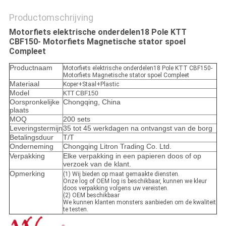
Productomschrijving
Motorfiets elektrische onderdelen18 Pole KTT
CBF150- Motorfiets Magnetische stator spoel
Compleet
Productnaam
Motorfiets elektrische onderdelen18 Pole KTT CBF150-
Motorfiets Magnetische stator spoel Compleet
Materiaal
Koper+Staal+Plastic
Model
KTT CBF150
Oorspronkelijke
Chongqing, China
plaats
MOQ
200 sets
Leveringstermijn
35 tot 45 werkdagen na ontvangst van de borg
Betalingsduur
T/T
Onderneming
Chongqing Litron Trading Co. Ltd.
Verpakking
Elke verpakking in een papieren doos of op
verzoek van de klant.
Opmerking
(1) Wij bieden op maat gemaakte diensten.
Onze log of OEM log is beschikbaar, kunnen we kleur
doos verpakking volgens uw vereisten.
(2) OEM beschikbaar
We kunnen klanten monsters aanbieden om de kwaliteit
te testen.