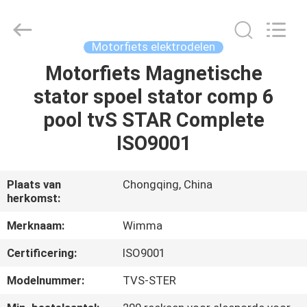
Chongqing
Litron
Spare
Parts
Co.,
Motorfiets elektrodelen
Ltd..
All
Motorfiets Magnetische
THUIS
Rights
Reserved.
stator spoel stator comp 6
PRODUCTEN
pool tvS STAR Complete
ISO9001
VIDEO'S
Plaats van
Chongqing, China
herkomst:
OVER
ONS
Merknaam:
Wimma
Certificering:
ISO9001
FABRIEKSTOCHT
Modelnummer:
TVS-STER