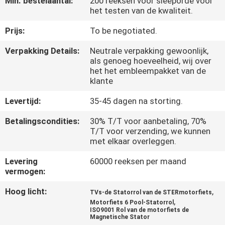
Min. bestelaantal:
200 reeksen voor sleeporde voor
KWALITEITSCONTROLE
het testen van de kwaliteit.
Prijs:
To be negotiated.
NIEUWS
Verpakking Details:
Neutrale verpakking gewoonlijk,
als genoeg hoeveelheid, wij over
VRAAG
het het embleempakket van de
klante
EEN
OFFERTE
Levertijd:
35-45 dagen na storting.
Betalingscondities:
30% T/T voor aanbetaling, 70%
T/T voor verzending, we kunnen
SITEMAP
met elkaar overleggen.
Levering
60000 reeksen per maand
PRIVACYBELEID
vermogen:
Hoog licht:
,
TVs-de Statorrol van de STERmotorfiets
,
Motorfiets 6 Pool-Statorrol
ISO9001 Rol van de motorfiets de
Magnetische Stator