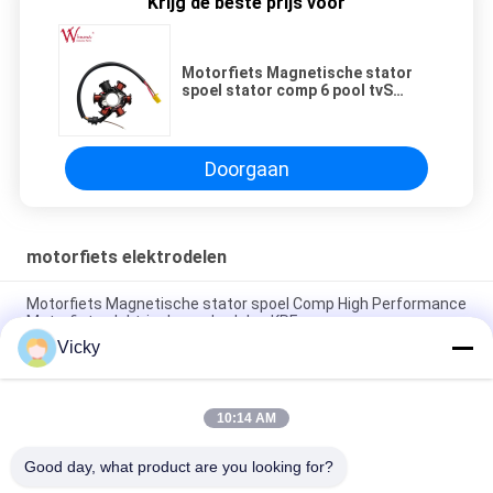
Krijg de beste prijs voor
Motorfiets Magnetische stator
spoel stator comp 6 pool tvS
STAR Complete ISO9001
Doorgaan
motorfiets elektrodelen
Motorfiets Magnetische stator spoel Comp High Performance
Motorfiets elektrische onderdelen KRF
Vicky
Elektrische motorfiets relais connector Kriss 100 voor B2B
kopers Goede prestaties Mannelijke 6.3mm
10:14 AM
Elektrische schakelaar relais voor NOUVO mannelijke
connector pin type 12V
Good day, what product are you looking for?