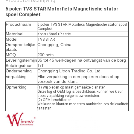
Productomschrijving
6 polen TVS STAR Motorfiets Magnetische stator
spoel Compleet
Productnaam
6 polen TVS STAR Motorfiets Magnetische stator spoel
Compleet
Materiaal
Koper+Staal+Plastic
Model
TVS STAR
Oorspronkelijke
Chongqing, China
plaats
MOQ
200 sets
Leveringstermijn
35 tot 45 werkdagen na ontvangst van de borg
Betalingsduur
T/T
Onderneming
Chongqing Litron Trading Co. Ltd.
Verpakking
Elke verpakking in een papieren doos of op
verzoek van de klant.
Opmerking
(1) Wij bieden op maat gemaakte diensten.
Onze log of OEM log is beschikbaar, kunnen we kleur
doos verpakking volgens uw vereisten.
(2) OEM beschikbaar
We kunnen klanten monsters aanbieden om de kwaliteit
te testen.