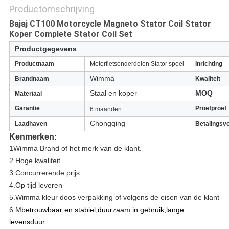
Productomschrijving
Bajaj CT100 Motorcycle Magneto Stator Coil Stator
Koper Complete Stator Coil Set
Productgegevens
Productnaam
Motorfietsonderdelen Stator spoel
Inrichting
Wimma
Brandnaam
Kwaliteit
Staal en koper
MOQ
Materiaal
Garantie
Proefproef
6 maanden
Chongqing
Laadhaven
Betalingsv
Kenmerken:
1Wimma Brand of het merk van de klant.
2.
Hoge kwaliteit
3.
Concurrerende prijs
4.
Op tijd leveren
5.Wimma kleur doos verpakking of volgens de eisen van de klant
6.M
betrouwbaar en stabiel,duurzaam in gebruik,lange
levensduur