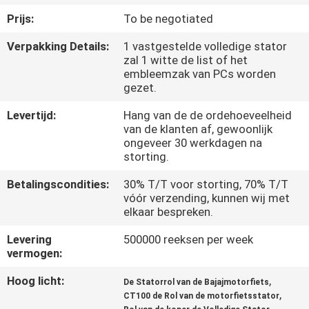
KWALITEITSCONTROLE
Prijs:
To be negotiated
Verpakking Details:
1 vastgestelde volledige stator
NIEUWS
zal 1 witte de list of het
embleemzak van PCs worden
gezet.
VRAAG
EEN
Levertijd:
Hang van de de ordehoeveelheid
van de klanten af, gewoonlijk
OFFERTE
ongeveer 30 werkdagen na
storting.
SITEMAP
Betalingscondities:
30% T/T voor storting, 70% T/T
vóór verzending, kunnen wij met
elkaar bespreken.
PRIVACYBELEID
Levering
500000 reeksen per week
vermogen:
Hoog licht:
,
De Statorrol van de Bajajmotorfiets
,
CT100 de Rol van de motorfietsstator