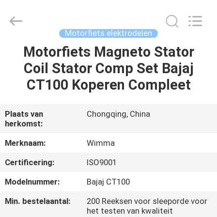
Chongqing
Litron
Spare
Parts
Co.,
Motorfiets elektrodelen
Ltd..
All
Motorfiets Magneto Stator
THUIS
Rights
Reserved.
Coil Stator Comp Set Bajaj
PRODUCTEN
CT100 Koperen Compleet
VIDEO'S
Plaats van
Chongqing, China
herkomst:
OVER
Merknaam:
Wimma
ONS
Certificering:
ISO9001
Modelnummer:
Bajaj CT100
FABRIEKSTOCHT
Min. bestelaantal:
200 Reeksen voor sleeporde voor
het testen van kwaliteit