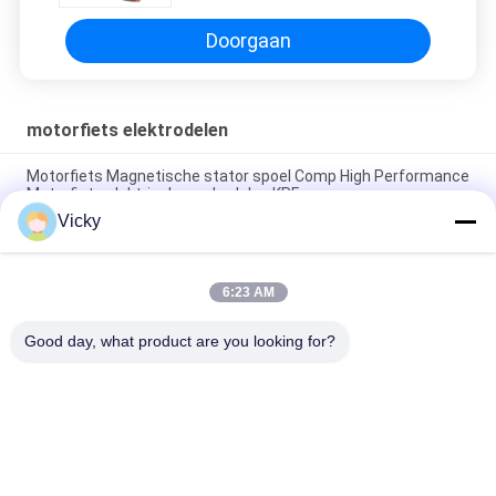
Doorgaan
motorfiets elektrodelen
Motorfiets Magnetische stator spoel Comp High Performance
Motorfiets elektrische onderdelen KRF
Vicky
Elektrische motorfiets relais connector Kriss 100 voor B2B
kopers Goede prestaties Mannelijke 6.3mm
6:23 AM
Elektrische schakelaar relais voor NOUVO mannelijke
connector pin type 12V
Good day, what product are you looking for?
populaire categorieën
Alle
De Vervangstukken 
Motorfiets 
Van De 
Elektrodelen
Motorfietsmotor