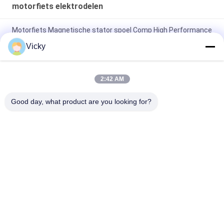
motorfiets elektrodelen
Motorfiets Magnetische stator spoel Comp High Performance
Motorfiets elektrische onderdelen KRF
Vicky
Elektrische motorfiets relais connector Kriss 100 voor B2B
kopers Goede prestaties Mannelijke 6.3mm
2:42 AM
Elektrische schakelaar relais voor NOUVO mannelijke
Good day, what product are you looking for?
connector pin type 12V
populaire categorieën
Alle
De Vervangstukken 
Motorfiets 
Van De 
Elektrodelen
Motorfietsmotor
De Delen Van De 
Autokabelmachine
Motorfietstransmissie