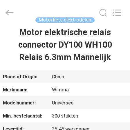
2026
Chongqing
Litron
Spare
Motorfiets elektrodelen
Parts
Co.,
Motor elektrische relais
THUIS
Ltd..
All
Rights
connector DY100 WH100
Reserved.
PRODUCTEN
Relais 6.3mm Mannelijk
VIDEO'S
Place of Origin:
China
Merknaam:
Wimma
OVER
Modelnummer:
Universeel
ONS
Min. bestelaantal:
300 stukken
FABRIEKSTOCHT
Levertijd:
35-45 werkdagen