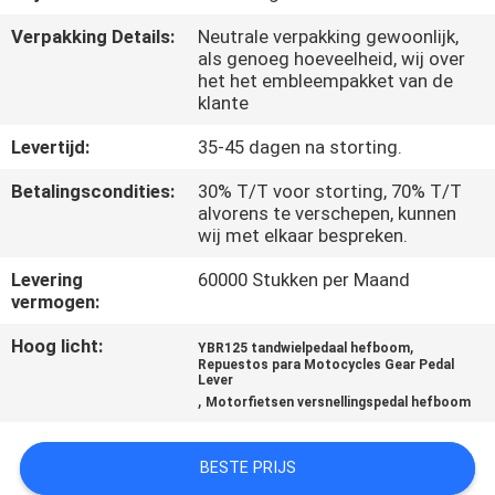
KWALITEITSCONTROLE
Verpakking Details:
Neutrale verpakking gewoonlijk,
als genoeg hoeveelheid, wij over
NIEUWS
het het embleempakket van de
klante
VRAAG
Levertijd:
35-45 dagen na storting.
EEN
Betalingscondities:
30% T/T voor storting, 70% T/T
alvorens te verschepen, kunnen
OFFERTE
wij met elkaar bespreken.
Levering
60000 Stukken per Maand
SITEMAP
vermogen:
Hoog licht:
,
YBR125 tandwielpedaal hefboom
PRIVACYBELEID
Repuestos para Motocycles Gear Pedal
Lever
,
Motorfietsen versnellingspedal hefboom
BESTE PRIJS