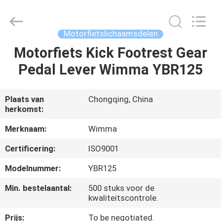
Chongqing
Litron
Spare
Parts
Co.,
Motorfietslichaamsdelen
Ltd..
All
Motorfiets Kick Footrest Gear
THUIS
Rights
Reserved.
Pedal Lever Wimma YBR125
PRODUCTEN
Plaats van
Chongqing, China
herkomst:
VIDEO'S
Merknaam:
Wimma
OVER
Certificering:
ISO9001
ONS
Modelnummer:
YBR125
Min. bestelaantal:
500 stuks voor de
FABRIEKSTOCHT
kwaliteitscontrole.
Prijs:
To be negotiated.