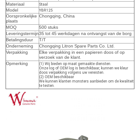
Materiaal
Staal
Model
YBR125
Oorspronkelijke
Chongqing, China
plaats
MOQ
500 stuks
Leveringstermijn
35 tot 45 werkdagen na ontvangst van de borg
Betalingsduur
T/T
Onderneming
Chongqing Litron Spare Parts Co. Ltd.
Verpakking
Elke verpakking in een papieren doos of op
verzoek van de klant.
Opmerking
(1) Wij bieden op maat gemaakte diensten.
Onze log of OEM log is beschikbaar, kunnen we kleur
doos verpakking volgens uw vereisten.
(2) OEM beschikbaar
We kunnen klanten monsters aanbieden om de kwaliteit
te testen.