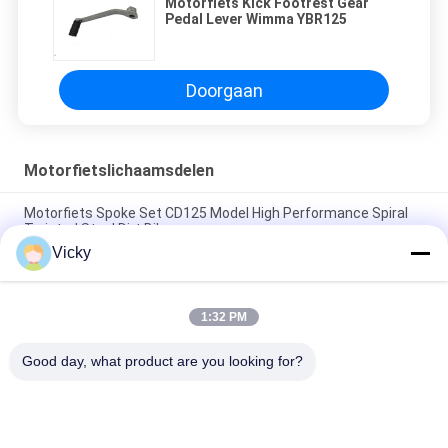
Motorfiets Kick Footrest Gear
Pedal Lever Wimma YBR125
Doorgaan
Motorfietslichaamsdelen
Motorfiets Spoke Set CD125 Model High Performance Spiral
Twisted Steel Dirt Bikes
Vicky
Motorfiets spaken en tepels Chrome High Performance
CD125 Professional leverancier
1:32 PM
Motorfiets Spoke Set Met Nippels A9G Voor Achterwiel Spoke
Zilver WIMMA
Good day, what product are you looking for?
populaire categorieën
Alle