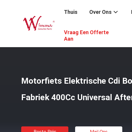
Thuis
Over Ons
Vraag Een Offerte
Thuis
/
Producten
/
Motorfiets Elektrodelen
/
Motorfiets
Aan
Motorfiets Elektrische Cdi B
Fabriek 400Cc Universal Aft
Beste Prijs
Mail Ons