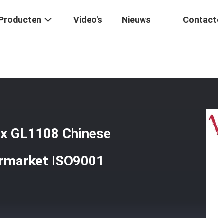
Producten
Video's
Nieuws
Contact
 Elektrische Cdi Box GL1108 Chinese Fabriek 400Cc Universal Afterma
ox GL1108 Chinese
ermarket ISO9001