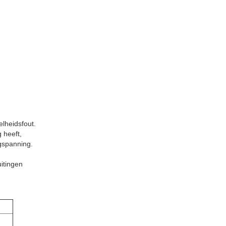
lheidsfout.
 heeft,
gspanning.
itingen