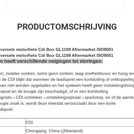
PRODUCTOMSCHRIJVING
iversele motorfiets Cdi Box GL1108 Aftermarket ISO9001
iversele motorfiets Cdi Box GL1108 Aftermarket ISO9001
 heeft verschillende neigingen tot storingen:
n, zwakke vonken, soms geen vonken, laag snelheidsvuur en hoog sne
 de CDI blijkt dat wanneer de laadspoel een kortsluiting of ontkoppeling
kan niet worden opgeladen en het systeem heeft geen ontstekingshoo
s spoel en de bougie zijn beschadigd, of er een kortsluiting
magneto→CDI-ontsteker→ontstekingsspiraal→sparkstop, en of de aanslu
gie zwak is, wordt deze meestal veroorzaakt door een korte
adspoel.
CDI
Chongqing, China ((Mainland)