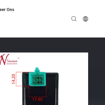
eer Ons
rket ISO9001