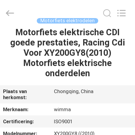
Chongqing
Litron
Spare
Parts
Co.,
Motorfiets elektrodelen
Ltd..
All
Motorfiets elektrische CDI
THUIS
Rights
Reserved.
goede prestaties, Racing Cdi
PRODUCTEN
Voor XY200GY8(2010)
Motorfiets elektrische
VIDEO'S
onderdelen
OVER
Plaats van
Chongqing, China
herkomst:
ONS
Merknaam:
wimma
FABRIEKSTOCHT
Certificering:
ISO9001
Modelnummer:
XY200GY8 ((2010)