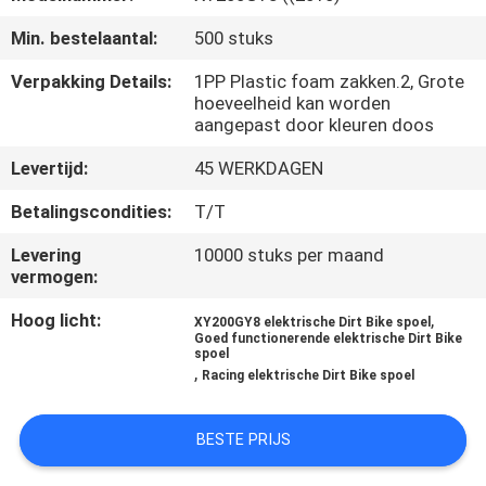
KWALITEITSCONTROLE
Min. bestelaantal:
500 stuks
NIEUWS
Verpakking Details:
1PP Plastic foam zakken.2, Grote
hoeveelheid kan worden
aangepast door kleuren doos
VRAAG
Levertijd:
45 WERKDAGEN
EEN
Betalingscondities:
T/T
OFFERTE
Levering
10000 stuks per maand
vermogen:
SITEMAP
Hoog licht:
,
XY200GY8 elektrische Dirt Bike spoel
Goed functionerende elektrische Dirt Bike
PRIVACYBELEID
spoel
,
Racing elektrische Dirt Bike spoel
BESTE PRIJS