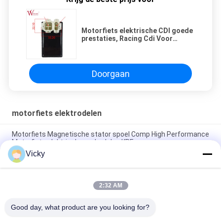
Motorfiets elektrische CDI goede
prestaties, Racing Cdi Voor
XY200GY8(2010) Motorfiets
elektrische onderdelen
Doorgaan
motorfiets elektrodelen
Motorfiets Magnetische stator spoel Comp High Performance
Motorfiets elektrische onderdelen KRF
Vicky
Elektrische motorfiets relais connector Kriss 100 voor B2B
kopers Goede prestaties Mannelijke 6.3mm
2:32 AM
Elektrische schakelaar relais voor NOUVO mannelijke
connector pin type 12V
Good day, what product are you looking for?