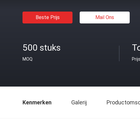
Beste Prijs
Mail Ons
500 stuks
T
MOQ
Prij
Kenmerken
Galerij
Productomsch