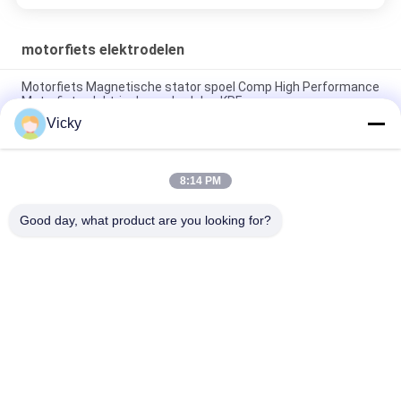
motorfiets elektrodelen
Motorfiets Magnetische stator spoel Comp High Performance
Motorfiets elektrische onderdelen KRF
Vicky
Elektrische motorfiets relais connector Kriss 100 voor B2B
kopers Goede prestaties Mannelijke 6.3mm
8:14 PM
Elektrische schakelaar relais voor NOUVO mannelijke
connector pin type 12V
Good day, what product are you looking for?
populaire categorieën
Alle
De Vervangstukken 
Motorfiets 
Van De 
Elektrodelen
Motorfietsmotor
De Delen Van De 
Autokabelmachine
Motorfietstransmissie