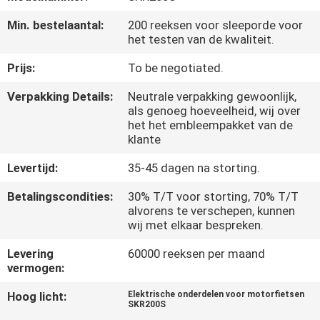
KWALITEITSCONTROLE
Min. bestelaantal:
200 reeksen voor sleeporde voor
het testen van de kwaliteit.
NIEUWS
Prijs:
To be negotiated.
VRAAG
Verpakking Details:
Neutrale verpakking gewoonlijk,
als genoeg hoeveelheid, wij over
EEN
het het embleempakket van de
klante
OFFERTE
Levertijd:
35-45 dagen na storting.
SITEMAP
Betalingscondities:
30% T/T voor storting, 70% T/T
alvorens te verschepen, kunnen
wij met elkaar bespreken.
PRIVACYBELEID
Levering
60000 reeksen per maand
vermogen:
Hoog licht:
Elektrische onderdelen voor motorfietsen
SKR200S
,