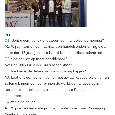
RFQ
Q1
: Bent u een fabriek of gewoon een handelsonderneming?
A1: Wij zijn samen een fabrikant en handelsonderneming die al
meer dan 15 jaar gespecialiseerd is in motorfietsonderdelen.
Q2
Is de service op maat beschikbaar?
A2: Natuurlijk.
OEM & ODM
is beschikbaar.
Q3
Hoe kan ik de details van de koppeling krijgen?
A3: Laat ons een bericht achter met uw aankoopvereisten en wij
zullen u binnen een uur binnen de werktijden antwoorden.
Neem rechtstreeks contact met ons op via Facebook of
Instagram.
Q4
Wat is de haven?
A4: Wij verzenden waterpompen via de haven van Chongqing,
Ningbo of Shanghai.