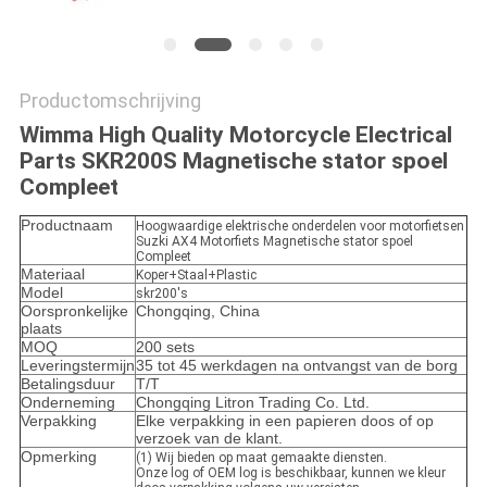
Productomschrijving
Wimma High Quality Motorcycle Electrical
Parts SKR200S Magnetische stator spoel
Compleet
Productnaam
Hoogwaardige elektrische onderdelen voor motorfietsen
Suzki AX4 Motorfiets Magnetische stator spoel
Compleet
Materiaal
Koper+Staal+Plastic
Model
skr200's
Oorspronkelijke
Chongqing, China
plaats
MOQ
200 sets
Leveringstermijn
35 tot 45 werkdagen na ontvangst van de borg
Betalingsduur
T/T
Onderneming
Chongqing Litron Trading Co. Ltd.
Verpakking
Elke verpakking in een papieren doos of op
verzoek van de klant.
Opmerking
(1) Wij bieden op maat gemaakte diensten.
Onze log of OEM log is beschikbaar, kunnen we kleur