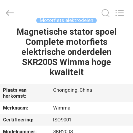
Chongqing
Litron
Spare
Parts
Co.,
Motorfiets elektrodelen
Ltd..
All
Magnetische stator spoel
THUIS
Rights
Reserved.
Complete motorfiets
PRODUCTEN
elektrische onderdelen
SKR200S Wimma hoge
VIDEO'S
kwaliteit
OVER
Plaats van
Chongqing, China
herkomst:
ONS
Merknaam:
Wimma
FABRIEKSTOCHT
Certificering:
ISO9001
Modelnummer:
SKR200S