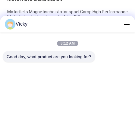
Motorfiets Magnetische stator spoel Comp High Performance
Motorfiets elektrische onderdelen KRF
Vicky
Elektrische motorfiets relais connector Kriss 100 voor B2B
kopers Goede prestaties Mannelijke 6.3mm
3:12 AM
Elektrische schakelaar relais voor NOUVO mannelijke
connector pin type 12V
Good day, what product are you looking for?
populaire categorieën
Alle
De Vervangstukken 
Motorfiets 
Van De 
Elektrodelen
Motorfietsmotor
De Delen Van De 
Autokabelmachine
Motorfietstransmissie
De Delen Van De 
Motorfietslichaamsdelen
Motorfietsrem