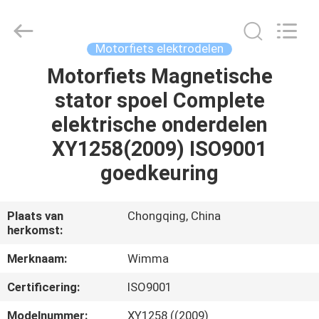
Chongqing
Litron
Spare
Parts
Co.,
Motorfiets elektrodelen
Ltd..
All
Motorfiets Magnetische
THUIS
Rights
Reserved.
stator spoel Complete
PRODUCTEN
elektrische onderdelen
XY1258(2009) ISO9001
VIDEO'S
goedkeuring
OVER
Plaats van
Chongqing, China
herkomst:
ONS
Merknaam:
Wimma
FABRIEKSTOCHT
Certificering:
ISO9001
Modelnummer:
XY1258 ((2009)