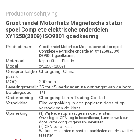
Productomschrijving
Groothandel Motorfiets Magnetische stator
spoel Complete elektrische onderdelen
XY1258(2009) ISO9001 goedkeuring
Productnaam
Groothandel Motorfiets Magnetische stator spoel
Complete elektrische onderdelen XY1258(2009)
ISO9001 goedkeuring
Materiaal
Koper+Staal+Plastic
Model
xy1258 ((2009)
Oorspronkelijke
Chongqing, China
plaats
MOQ
200 sets
Leveringstermijn
35 tot 45 werkdagen na ontvangst van de borg
Betalingsduur
T/T
Onderneming
Chongqing Litron Trading Co. Ltd.
Verpakking
Elke verpakking in een papieren doos of op
verzoek van de klant.
Opmerking
(1) Wij bieden op maat gemaakte diensten.
Onze log of OEM log is beschikbaar, kunnen we kleur
doos verpakking volgens uw vereisten.
(2) OEM beschikbaar
We kunnen klanten monsters aanbieden om de kwaliteit
te testen.