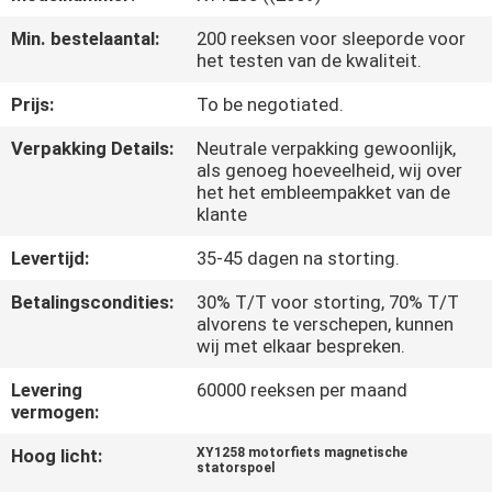
KWALITEITSCONTROLE
Min. bestelaantal:
200 reeksen voor sleeporde voor
het testen van de kwaliteit.
NIEUWS
Prijs:
To be negotiated.
VRAAG
Verpakking Details:
Neutrale verpakking gewoonlijk,
als genoeg hoeveelheid, wij over
EEN
het het embleempakket van de
klante
OFFERTE
Levertijd:
35-45 dagen na storting.
SITEMAP
Betalingscondities:
30% T/T voor storting, 70% T/T
alvorens te verschepen, kunnen
wij met elkaar bespreken.
PRIVACYBELEID
Levering
60000 reeksen per maand
vermogen:
Hoog licht:
XY1258 motorfiets magnetische
statorspoel
,