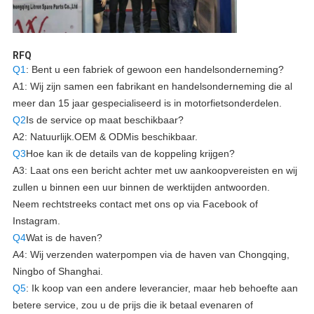
RFQ
Q1
: Bent u een fabriek of gewoon een handelsonderneming?
A1: Wij zijn samen een fabrikant en handelsonderneming die al
meer dan 15 jaar gespecialiseerd is in motorfietsonderdelen.
Q2
Is de service op maat beschikbaar?
A2: Natuurlijk.
OEM & ODM
is beschikbaar.
Q3
Hoe kan ik de details van de koppeling krijgen?
A3: Laat ons een bericht achter met uw aankoopvereisten en wij
zullen u binnen een uur binnen de werktijden antwoorden.
Neem rechtstreeks contact met ons op via Facebook of
Instagram.
Q4
Wat is de haven?
A4: Wij verzenden waterpompen via de haven van Chongqing,
Ningbo of Shanghai.
Q5
: Ik koop van een andere leverancier, maar heb behoefte aan
betere service, zou u de prijs die ik betaal evenaren of