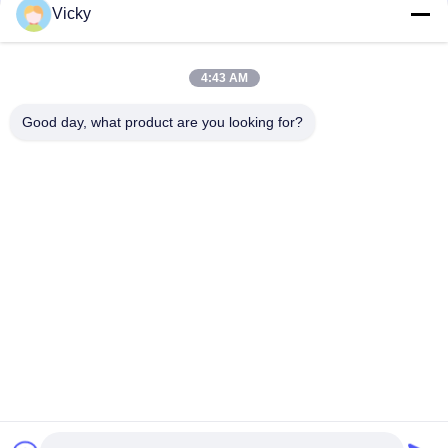
Vicky
Elektrische motorfiets relais connector Kriss 100 voor B2B
kopers Goede prestaties Mannelijke 6.3mm
4:43 AM
Elektrische schakelaar relais voor NOUVO mannelijke
connector pin type 12V
Good day, what product are you looking for?
populaire categorieën
Alle
De Vervangstukken 
Motorfiets 
Van De 
Elektrodelen
Motorfietsmotor
De Delen Van De 
Autokabelmachine
Motorfietstransmissie
De Delen Van De 
Motorfietslichaamsdelen
Motorfietsrem
De Delen Van 
Meer Hete 
Motorfietstoebehoren
Producten