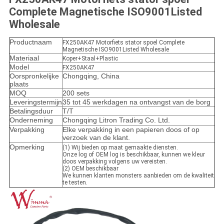
Complete Magnetische ISO9001Listed
Wholesale
Productnaam
FX250AK47 Motorfiets stator spoel Complete
Magnetische ISO9001Listed Wholesale
Materiaal
Koper+Staal+Plastic
Model
FX250AK47
Oorspronkelijke
Chongqing, China
plaats
MOQ
200 sets
Leveringstermijn
35 tot 45 werkdagen na ontvangst van de borg
Betalingsduur
T/T
Onderneming
Chongqing Litron Trading Co. Ltd.
Verpakking
Elke verpakking in een papieren doos of op
verzoek van de klant.
Opmerking
(1) Wij bieden op maat gemaakte diensten.
Onze log of OEM log is beschikbaar, kunnen we kleur
doos verpakking volgens uw vereisten.
(2) OEM beschikbaar
We kunnen klanten monsters aanbieden om de kwaliteit
te testen.