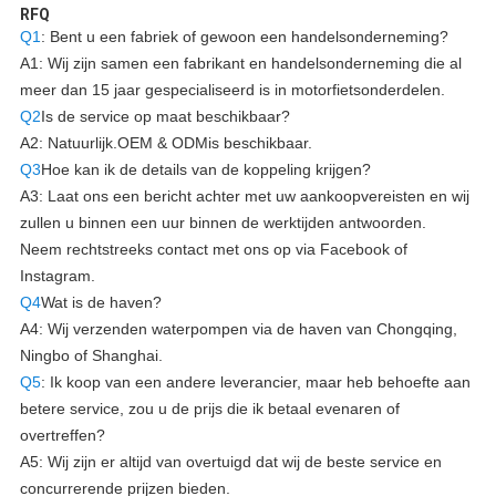
RFQ
Q1
: Bent u een fabriek of gewoon een handelsonderneming?
A1: Wij zijn samen een fabrikant en handelsonderneming die al
meer dan 15 jaar gespecialiseerd is in motorfietsonderdelen.
Q2
Is de service op maat beschikbaar?
A2: Natuurlijk.
OEM & ODM
is beschikbaar.
Q3
Hoe kan ik de details van de koppeling krijgen?
A3: Laat ons een bericht achter met uw aankoopvereisten en wij
zullen u binnen een uur binnen de werktijden antwoorden.
Neem rechtstreeks contact met ons op via Facebook of
Instagram.
Q4
Wat is de haven?
A4: Wij verzenden waterpompen via de haven van Chongqing,
Ningbo of Shanghai.
Q5
: Ik koop van een andere leverancier, maar heb behoefte aan
betere service, zou u de prijs die ik betaal evenaren of
overtreffen?
A5: Wij zijn er altijd van overtuigd dat wij de beste service en
concurrerende prijzen bieden.