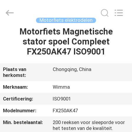
Chongqing
Litron
Spare
Parts
Co.,
Motorfiets elektrodelen
Ltd..
All
Motorfiets Magnetische
THUIS
Rights
Reserved.
stator spoel Compleet
PRODUCTEN
FX250AK47 ISO9001
VIDEO'S
Plaats van
Chongqing, China
herkomst:
OVER
Merknaam:
Wimma
ONS
Certificering:
ISO9001
Modelnummer:
FX250AK47
FABRIEKSTOCHT
Min. bestelaantal:
200 reeksen voor sleeporde voor
het testen van de kwaliteit.