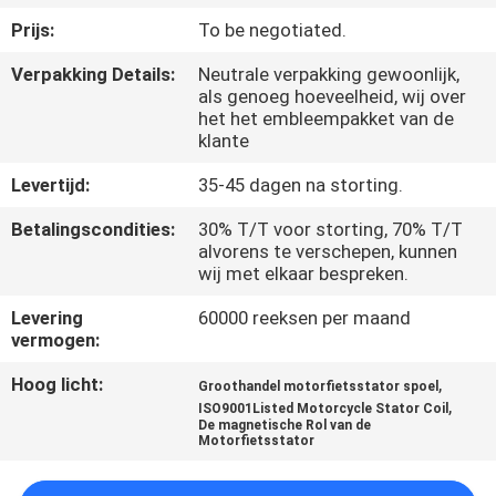
KWALITEITSCONTROLE
Prijs:
To be negotiated.
Verpakking Details:
Neutrale verpakking gewoonlijk,
NIEUWS
als genoeg hoeveelheid, wij over
het het embleempakket van de
klante
VRAAG
EEN
Levertijd:
35-45 dagen na storting.
OFFERTE
Betalingscondities:
30% T/T voor storting, 70% T/T
alvorens te verschepen, kunnen
wij met elkaar bespreken.
SITEMAP
Levering
60000 reeksen per maand
vermogen:
PRIVACYBELEID
Hoog licht:
,
Groothandel motorfietsstator spoel
,
ISO9001Listed Motorcycle Stator Coil
De magnetische Rol van de
Motorfietsstator