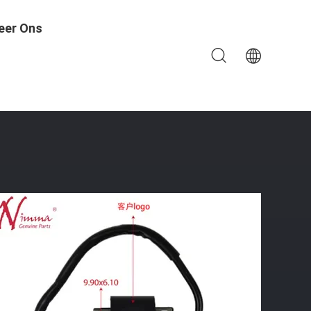
eer Ons
9001