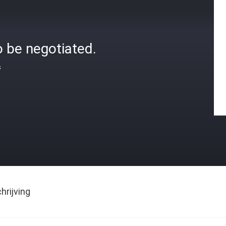
 be negotiated.
s
rijving