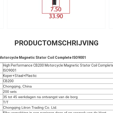
PRODUCTOMSCHRIJVING
otorcycle Magnetic Stator Coil Complete ISO9001
High Performance CB200 Motorcycle Magnetic Stator Coil Complet
ISO9001
Koper+Staal+Plastic
CB200
Chongqing, China
200 sets
35 tot 45 werkdagen na ontvangst van de borg
T/T
Chongqing Litron Trading Co. Ltd.
Elke verpakking in een papieren doos of op verzoek van de klant.