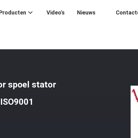
Producten
Video's
Nieuws
Contact
s Magnetische Stator Spoel Stator Comp Hoge Prestaties CB200 ISO
r spoel stator
 ISO9001