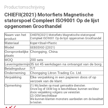
Productomschrijving
CHIEFII(2021) Motorfiets Magnetische
statorspoel Compleet ISO9001 Op de lijst
opgenomen Groothandel
Naam van het
CHIEFII(2021) Motorfiets Magnetische statorspoel
product
Compleet ISO9001 Op de lijst opgenomen Groothandel
Materiaal
Koper+Staal+Plastic
Model
GEBEIDIGD ((2021)
Oorspronkelijke
Chongqing, China
plaats
MOQ
200 sets
Leveringstermijn
35 tot 45 werkdagen na ontvangst van de borg
Betalingsduur
T/T
Onderneming
Chongqing Litron Trading Co. Ltd.
Verpakking
Elke verpakking in een papieren doos of op
verzoek van de klant.
Opmerking
(1) Wij bieden op maat gemaakte diensten.
Onze log of OEM log is beschikbaar, kunnen we kleur
doos verpakking volgens uw vereisten.
(2) OEM beschikbaar
We kunnen klanten monsters aanbieden om de kwaliteit
te testen.