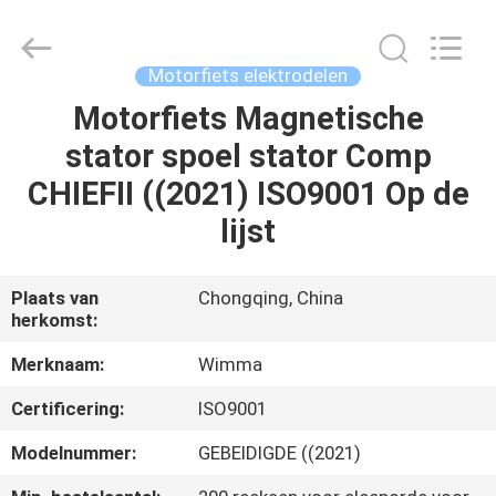
Chongqing
Litron
Spare
Parts
Co.,
Motorfiets elektrodelen
Ltd..
All
Motorfiets Magnetische
THUIS
Rights
Reserved.
stator spoel stator Comp
PRODUCTEN
CHIEFII ((2021) ISO9001 Op de
lijst
VIDEO'S
Plaats van
Chongqing, China
herkomst:
OVER
ONS
Merknaam:
Wimma
Certificering:
ISO9001
FABRIEKSTOCHT
Modelnummer:
GEBEIDIGDE ((2021)