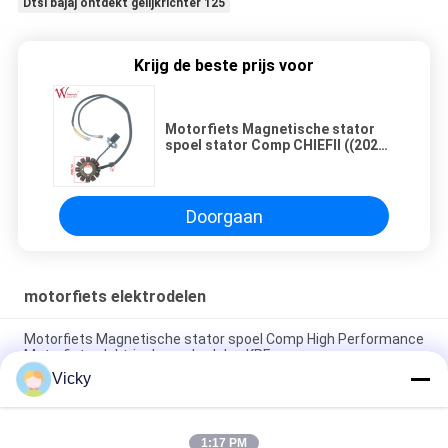
Dtsi bajaj ontdekt gelijkrichter 125
Krijg de beste prijs voor
Motorfiets Magnetische stator
spoel stator Comp CHIEFII ((2021)
ISO9001 Op de lijst
Doorgaan
motorfiets elektrodelen
Motorfiets Magnetische stator spoel Comp High Performance
Motorfiets elektrische onderdelen KRF
Vicky
Elektrische motorfiets relais connector Kriss 100 voor B2B
kopers Goede prestaties Mannelijke 6.3mm
1:17 PM