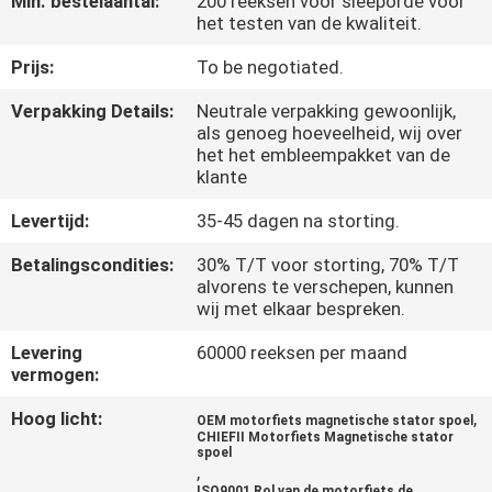
Min. bestelaantal:
200 reeksen voor sleeporde voor
KWALITEITSCONTROLE
het testen van de kwaliteit.
Prijs:
To be negotiated.
NIEUWS
Verpakking Details:
Neutrale verpakking gewoonlijk,
als genoeg hoeveelheid, wij over
VRAAG
het het embleempakket van de
klante
EEN
OFFERTE
Levertijd:
35-45 dagen na storting.
Betalingscondities:
30% T/T voor storting, 70% T/T
alvorens te verschepen, kunnen
SITEMAP
wij met elkaar bespreken.
Levering
60000 reeksen per maand
PRIVACYBELEID
vermogen:
Hoog licht:
,
OEM motorfiets magnetische stator spoel
CHIEFII Motorfiets Magnetische stator
spoel
,
ISO9001 Rol van de motorfiets de