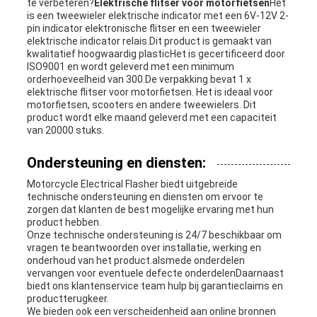
te verbeteren?
Elektrische flitser voor motorfietsen
Het
is een tweewieler elektrische indicator met een 6V-12V 2-
pin indicator elektronische flitser en een tweewieler
elektrische indicator relais.Dit product is gemaakt van
kwalitatief hoogwaardig plasticHet is gecertificeerd door
ISO9001 en wordt geleverd met een minimum
orderhoeveelheid van 300.De verpakking bevat 1 x
elektrische flitser voor motorfietsen. Het is ideaal voor
motorfietsen, scooters en andere tweewielers. Dit
product wordt elke maand geleverd met een capaciteit
van 20000 stuks.
Ondersteuning en diensten:
Motorcycle Electrical Flasher biedt uitgebreide
technische ondersteuning en diensten om ervoor te
zorgen dat klanten de best mogelijke ervaring met hun
product hebben.
Onze technische ondersteuning is 24/7 beschikbaar om
vragen te beantwoorden over installatie, werking en
onderhoud van het product.alsmede onderdelen
vervangen voor eventuele defecte onderdelenDaarnaast
biedt ons klantenservice team hulp bij garantieclaims en
productterugkeer.
We bieden ook een verscheidenheid aan online bronnen