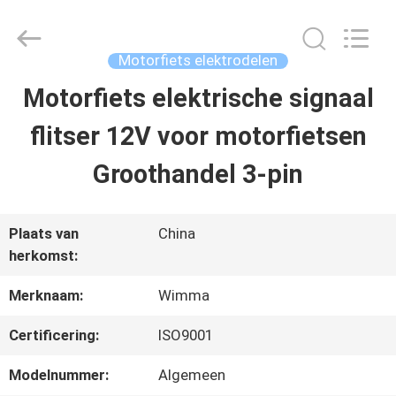
2026
Chongqing
Litron
Spare
Motorfiets elektrodelen
Parts
Co.,
Motorfiets elektrische signaal
THUIS
Ltd..
All
Rights
flitser 12V voor motorfietsen
Reserved.
PRODUCTEN
Groothandel 3-pin
VIDEO'S
Plaats van
China
herkomst:
OVER
Merknaam:
Wimma
ONS
Certificering:
ISO9001
Modelnummer:
Algemeen
FABRIEKSTOCHT