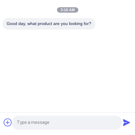
Elektrische motorfiets relais connector Kriss 100 voor B2B
kopers Goede prestaties Mannelijke 6.3mm
3:16 AM
Elektrische schakelaar relais voor NOUVO mannelijke
Good day, what product are you looking for?
connector pin type 12V
populaire categorieën
Alle
De Vervangstukken 
Motorfiets 
Van De 
Elektrodelen
Motorfietsmotor
De Delen Van De 
Autokabelmachine
Motorfietstransmissie
De Delen Van De 
Motorfietslichaamsdelen
Motorfietsrem
De Delen Van 
Meer Hete 
Vraag een offerte aan
Motorfietstoebehoren
Producten