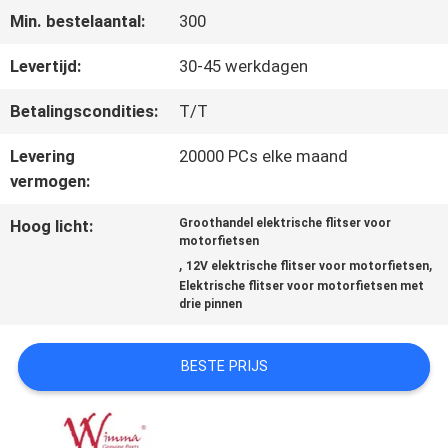
Min. bestelaantal:
300
KWALITEITSCONTROLE
Levertijd:
30-45 werkdagen
Betalingscondities:
T/T
NIEUWS
Levering
20000 PCs elke maand
vermogen:
VRAAG
Hoog licht:
Groothandel elektrische flitser voor
motorfietsen
EEN
,
,
12V elektrische flitser voor motorfietsen
Elektrische flitser voor motorfietsen met
OFFERTE
drie pinnen
SITEMAP
BESTE PRIJS
PRIVACYBELEID