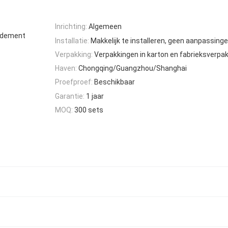
Inrichting:
Algemeen
endement
Installatie:
Makkelijk te installeren, geen aanpassinge
Verpakking:
Verpakkingen in karton en fabrieksverpa
Haven:
Chongqing/Guangzhou/Shanghai
Proefproef:
Beschikbaar
Garantie:
1 jaar
MOQ:
300 sets