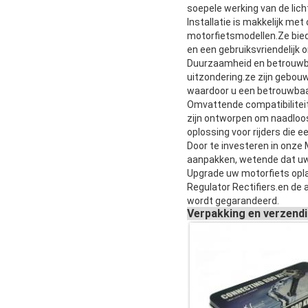
soepele werking van de lich
Installatie is makkelijk me
motorfietsmodellen.Ze bied
en een gebruiksvriendelijk 
Duurzaamheid en betrouwbaa
uitzondering.ze zijn gebou
waardoor u een betrouwbaa
Omvattende compatibiliteit 
zijn ontworpen om naadloos
oplossing voor rijders die 
Door te investeren in onze 
aanpakken, wetende dat uw 
Upgrade uw motorfiets opl
Regulator Rectifiers.en de 
wordt gegarandeerd.
Verpakking en verzend