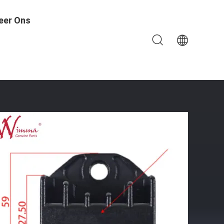
eer Ons
m