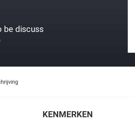
o be discuss
s
rijving
KENMERKEN