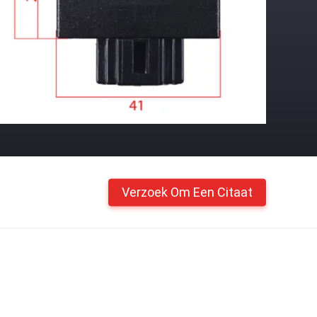
Verzoek Om Een Citaat