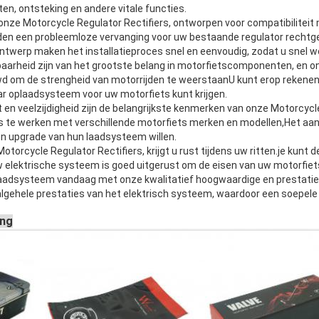
ten, ontsteking en andere vitale functies.
t onze Motorcycle Regulator Rectifiers, ontworpen voor compatibilitei
en een probleemloze vervanging voor uw bestaande regulator rechtgev
ontwerp maken het installatieproces snel en eenvoudig, zodat u snel w
rheid zijn van het grootste belang in motorfietscomponenten, en on
wd om de strengheid van motorrijden te weerstaanU kunt erop rekenen
r oplaadsysteem voor uw motorfiets kunt krijgen.
en veelzijdigheid zijn de belangrijkste kenmerken van onze Motorcycle
 te werken met verschillende motorfiets merken en modellen,Het aanb
een upgrade van hun laadsysteem willen.
Motorcycle Regulator Rectifiers, krijgt u rust tijdens uw ritten.je kun
elektrische systeem is goed uitgerust om de eisen van uw motorfiet
aadsysteem vandaag met onze kwalitatief hoogwaardige en prestatie
algehele prestaties van het elektrisch systeem, waardoor een soepele 
ing