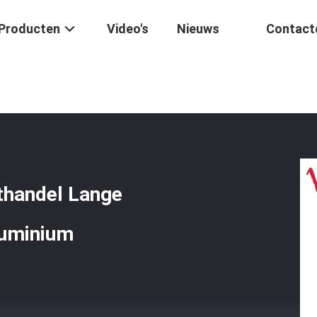
Producten
Video's
Nieuws
Contact
sreguleerders Groothandel Lange Houdbaarheid CGX125SHC Aluminiu
thandel Lange
uminium