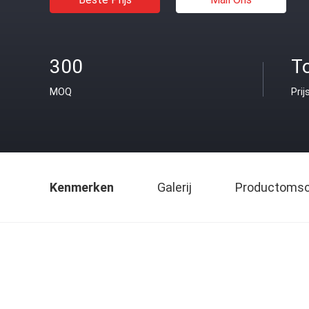
300
T
MOQ
Prij
Kenmerken
Galerij
Productomsch