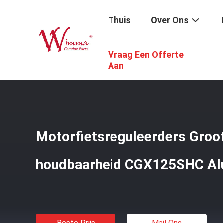
Thuis
Over Ons
Vraag Een Offerte
Thuis
/
Producten
/
Motorfiets Elektrodelen
/
Motorfiet
Aan
Motorfietsreguleerders Groo
houdbaarheid CGX125SHC Al
Beste Prijs
Mail Ons