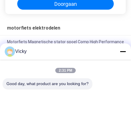
Doorgaan
motorfiets elektrodelen
Motorfiets Magnetische stator spoel Comp High Performance
Motorfiets elektrische onderdelen KRF
Vicky
Elektrische motorfiets relais connector Kriss 100 voor B2B
kopers Goede prestaties Mannelijke 6.3mm
2:31 PM
Elektrische schakelaar relais voor NOUVO mannelijke
Good day, what product are you looking for?
connector pin type 12V
populaire categorieën
Alle
De Vervangstukken 
Motorfiets 