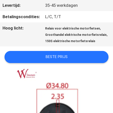
Levertijd:
35-45 werkdagen
KWALITEITSCONTROLE
Betalingscondities:
L/C, T/T
Hoog licht:
,
Relais voor elektrische motorfietsen
NIEUWS
,
Groothandel elektrische motorfietsrelais
150S elektrische motorfietsrelais
VRAAG
BESTE PRIJS
EEN
OFFERTE
SITEMAP
PRIVACYBELEID