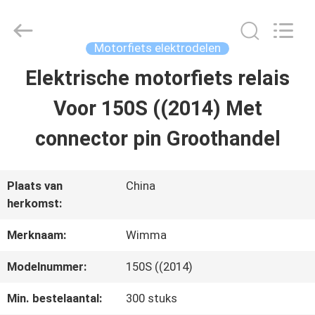
2026
Chongqing
Litron
Spare
Motorfiets elektrodelen
Parts
Co.,
Elektrische motorfiets relais
THUIS
Ltd..
All
Rights
Voor 150S ((2014) Met
Reserved.
PRODUCTEN
connector pin Groothandel
VIDEO'S
Plaats van
China
herkomst:
OVER
Merknaam:
Wimma
ONS
Modelnummer:
150S ((2014)
Min. bestelaantal:
300 stuks
FABRIEKSTOCHT