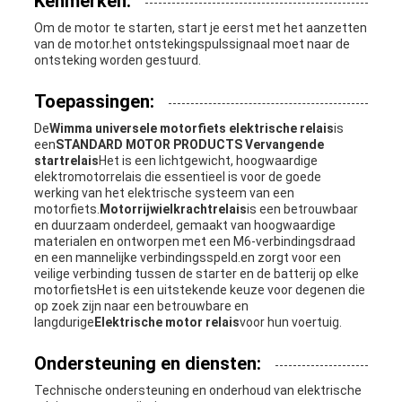
Kenmerken:
Om de motor te starten, start je eerst met het aanzetten
van de motor.het ontstekingspulssignaal moet naar de
ontsteking worden gestuurd.
Toepassingen:
De
Wimma universele motorfiets elektrische relais
is
een
STANDARD MOTOR PRODUCTS Vervangende
startrelais
Het is een lichtgewicht, hoogwaardige
elektromotorrelais die essentieel is voor de goede
werking van het elektrische systeem van een
motorfiets.
Motorrijwielkrachtrelais
is een betrouwbaar
en duurzaam onderdeel, gemaakt van hoogwaardige
materialen en ontworpen met een M6-verbindingsdraad
en een mannelijke verbindingsspeld.en zorgt voor een
veilige verbinding tussen de starter en de batterij op elke
motorfietsHet is een uitstekende keuze voor degenen die
op zoek zijn naar een betrouwbare en
langdurige
Elektrische motor relais
voor hun voertuig.
Ondersteuning en diensten:
Technische ondersteuning en onderhoud van elektrische