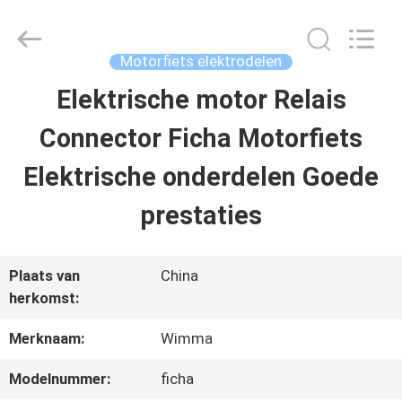
2026
Chongqing
Litron
Spare
Motorfiets elektrodelen
Parts
Co.,
Elektrische motor Relais
THUIS
Ltd..
All
Rights
Connector Ficha Motorfiets
Reserved.
PRODUCTEN
Elektrische onderdelen Goede
prestaties
VIDEO'S
Plaats van
China
OVER
herkomst:
ONS
Merknaam:
Wimma
Modelnummer:
ficha
FABRIEKSTOCHT