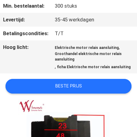
Min. bestelaantal:
300 stuks
KWALITEITSCONTROLE
Levertijd:
35-45 werkdagen
Betalingscondities:
T/T
NIEUWS
Hoog licht:
,
Elektrische motor relais aansluiting
Groothandel elektrische motor relais
aansluiting
VRAAG
,
ficha Elektrische motor relais aansluiting
EEN
BESTE PRIJS
OFFERTE
SITEMAP
PRIVACYBELEID