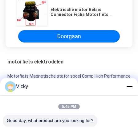
Elektrische motor Relais
Connector Ficha Motorfiets
Elektrische onderdelen Goede
prestaties
Doorgaan
motorfiets elektrodelen
Motorfiets Magnetische stator spoel Comp High Performance
Motorfiets elektrische onderdelen KRF
Vicky
Elektrische motorfiets relais connector Kriss 100 voor B2B
kopers Goede prestaties Mannelijke 6.3mm
5:45 PM
Elektrische schakelaar relais voor NOUVO mannelijke
Good day, what product are you looking for?
connector pin type 12V