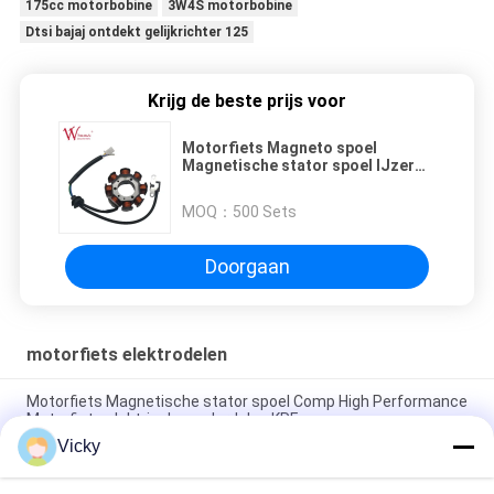
175cc motorbobine
3W4S motorbobine
Dtsi bajaj ontdekt gelijkrichter 125
Krijg de beste prijs voor
Motorfiets Magneto spoel
Magnetische stator spoel IJzer
koper KRISS II ISO9001
goedkeuring
MOQ：
500 Sets
Doorgaan
motorfiets elektrodelen
Motorfiets Magnetische stator spoel Comp High Performance
Motorfiets elektrische onderdelen KRF
Vicky
Elektrische motorfiets relais connector Kriss 100 voor B2B
kopers Goede prestaties Mannelijke 6.3mm