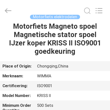
Chongqing
Litron
Spare
Parts
Co.,
Motorfiets elektrodelen
Ltd..
All
Motorfiets Magneto spoel
THUIS
Rights
Reserved.
Magnetische stator spoel
PRODUCTEN
IJzer koper KRISS II ISO9001
goedkeuring
VIDEO'S
Place of Origin:
Chongqing,China
OVER
Merknaam:
WIMMA
ONS
Certificering:
ISO9001
FABRIEKSTOCHT
Model Number:
KRISS Ⅱ
Minimum Order
500 Sets