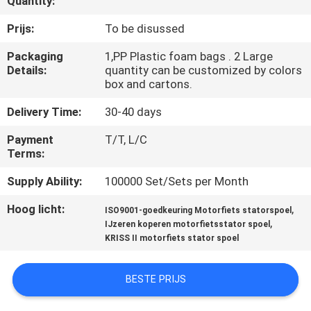
Quantity:
KWALITEITSCONTROLE
Prijs:
To be disussed
NIEUWS
Packaging
1,PP Plastic foam bags . 2 Large
Details:
quantity can be customized by colors
box and cartons.
VRAAG
Delivery Time:
30-40 days
EEN
OFFERTE
Payment
T/T, L/C
Terms:
Supply Ability:
100000 Set/Sets per Month
SITEMAP
Hoog licht:
,
ISO9001-goedkeuring Motorfiets statorspoel
,
IJzeren koperen motorfietsstator spoel
PRIVACYBELEID
KRISS II motorfiets stator spoel
BESTE PRIJS