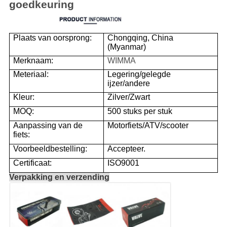
goedkeuring
Plaats van oorsprong:
Chongqing, China
(Myanmar)
Merknaam:
WIMMA
Meteriaal:
Legering/gelegde
ijzer/andere
Kleur:
Zilver/Zwart
MOQ:
500 stuks per stuk
Aanpassing van de
Motorfiets/ATV/scooter
fiets:
Voorbeeldbestelling:
Accepteer.
Certificaat:
ISO9001
Verpakking en verzending