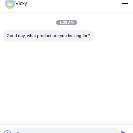
draagvermogen
Vicky
Stalen draadbelasting Premium flexibel - draagtouw voor
zwaar gebruik
9:36 AM
Voor Suzuki Auto OE C8974382540
Good day, what product are you looking for?
populaire categorieën
Alle
De Vervangstukken 
Motorfiets 
Van De 
Elektrodelen
Motorfietsmotor
De Delen Van De 
Autokabelmachine
Motorfietstransmissie
De Delen Van De 
Motorfietslichaamsdelen
Motorfietsrem
De Delen Van 
Meer Hete 
Motorfietstoebehoren
Producten