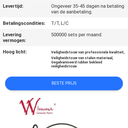
KWALITEITSCONTROLE
Levertijd:
Ongeveer 35-45 dagen na betaling
van de aanbetaling.
NIEUWS
Betalingscondities:
T/T, L/C
Levering
500000 sets per maand.
VRAAG
vermogen:
EEN
Hoog licht:
,
Veiligheidstouw van professionele kwaliteit
OFFERTE
,
Veiligheidstouw van stalen materiaal
Gegalvaniseerd rubber bekleed
veiligheidstouw
SITEMAP
BESTE PRIJS
PRIVACYBELEID