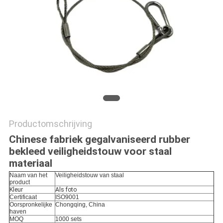
Productomschrijving
Chinese fabriek gegalvaniseerd rubber
bekleed veiligheidstouw voor staal
materiaal
Naam van het
Veiligheidstouw van staal
product
Kleur
Als foto
Certificaat
ISO9001
Oorspronkelijke
Chongqing, China
haven
MOQ
1000 sets