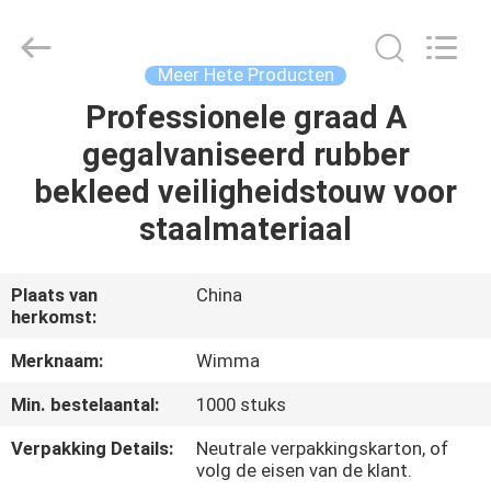
Chongqing
Litron
Spare
Parts
Co.,
Meer Hete Producten
Ltd..
All
Professionele graad A
THUIS
Rights
Reserved.
gegalvaniseerd rubber
PRODUCTEN
bekleed veiligheidstouw voor
staalmateriaal
VIDEO'S
Plaats van
China
herkomst:
OVER
ONS
Merknaam:
Wimma
Min. bestelaantal:
1000 stuks
FABRIEKSTOCHT
Verpakking Details:
Neutrale verpakkingskarton, of
volg de eisen van de klant.