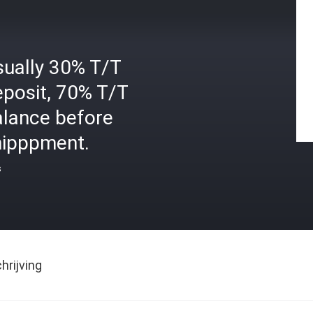
sually 30% T/T
eposit, 70% T/T
alance before
hipppment.
s
rijving