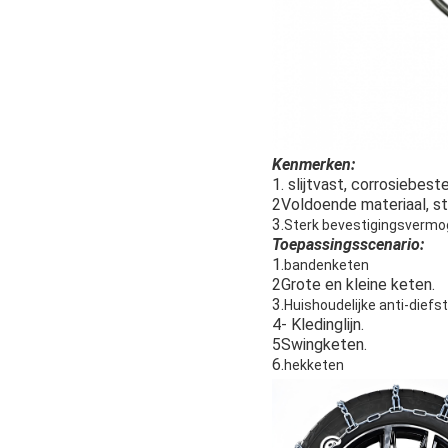
Kenmerken:
1. slijtvast, corrosiebest
2Voldoende materiaal, st
3.
Sterk bevestigingsvermoge
Toepassingsscenario:
1.
bandenketen
2Grote en kleine keten.
3.
Huishoudelijke anti-diefs
4- Kledinglijn.
5Swingketen.
6.
hekketen