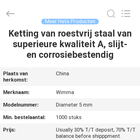
Chongqing
Litron
Spare
Parts
Co.,
Meer Hete Producten
Ltd..
All
Ketting van roestvrij staal van
THUIS
Rights
Reserved.
superieure kwaliteit A, slijt-
PRODUCTEN
en corrosiebestendig
VIDEO'S
Plaats van
China
herkomst:
OVER
Merknaam:
Wimma
ONS
Modelnummer:
Diameter 5 mm
Min. bestelaantal:
1000 stuks
FABRIEKSTOCHT
Prijs:
Usually 30% T/T deposit, 70% T/T
balance before shipppment.