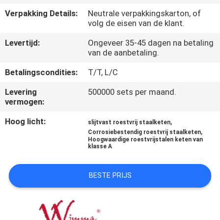
KWALITEITSCONTROLE
Verpakking Details:
Neutrale verpakkingskarton, of
volg de eisen van de klant.
NIEUWS
Levertijd:
Ongeveer 35-45 dagen na betaling
van de aanbetaling.
VRAAG
Betalingscondities:
T/T, L/C
EEN
Levering
500000 sets per maand.
OFFERTE
vermogen:
Hoog licht:
,
slijtvast roestvrij staalketen
SITEMAP
,
Corrosiebestendig roestvrij staalketen
Hoogwaardige roestvrijstalen keten van
klasse A
PRIVACYBELEID
BESTE PRIJS