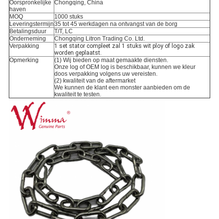
Oorspronkelijke
Chongqing, China
haven
MOQ
1000 stuks
Leveringstermijn
35 tot 45 werkdagen na ontvangst van de borg
Betalingsduur
T/T, LC
Onderneming
Chongqing Litron Trading Co. Ltd.
Verpakking
1 set stator compleet zal 1 stuks wit ploy of logo zak
worden geplaatst.
Opmerking
(1) Wij bieden op maat gemaakte diensten.
Onze log of OEM log is beschikbaar, kunnen we kleur
doos verpakking volgens uw vereisten.
(2) kwaliteit van de aftermarket
We kunnen de klant een monster aanbieden om de
kwaliteit te testen.