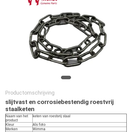
Productomschrijving
slijtvast en corrosiebestendig roestvrij
staalketen
Naam van het
keten van roestvrij staal
product
Kleur
Als foto
Merken
Wimma