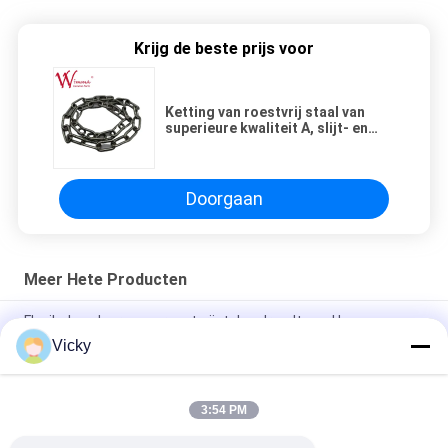
Krijg de beste prijs voor
Ketting van roestvrij staal van
superieure kwaliteit A, slijt- en
corrosiebestendig
Doorgaan
Meer Hete Producten
Flexibel en duurzaam roestvrijstalen draadtouw Hoog
draagvermogen
Vicky
Stalen draadbelasting Premium flexibel - draagtouw voor
zwaar gebruik
3:54 PM
Voor Suzuki Auto OE C8974382540