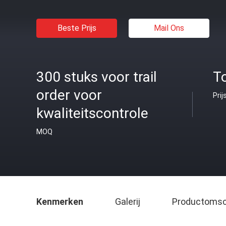
Beste Prijs
Mail Ons
300 stuks voor trail
T
order voor
Prij
kwaliteitscontrole
MOQ
Kenmerken
Galerij
Productomsch