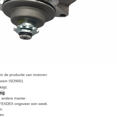
 in de productie van motoren.
ysteem ISO9001.
tijd.
ing
 andere manier.
, FEXDEX ongeveer een week.
n.
en.