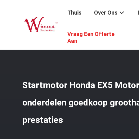
Thuis
Over Ons
Vraag Een Offerte
Thuis
/
Producten
/
De Vervangstukken Van De Motorfie
Aan
Startmotor Honda EX5 Motor
onderdelen goedkoop grooth
prestaties