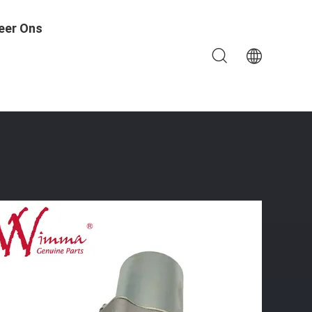
eer Ons
oop Groothandel Met Hoge Prestaties