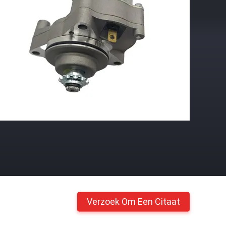
Verzoek Om Een Citaat