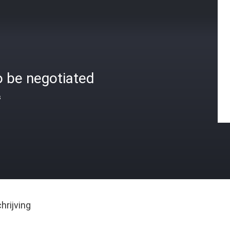
o be negotiated
s
rijving