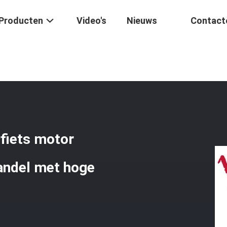
Producten
Video's
Nieuws
Contact
tsmotor
/
Startmotor Honda EX5 Motorfiets Motor Onderdelen Goedk
fiets motor
andel met hoge