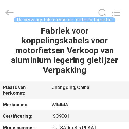
Chongqing
Litron
Spare
Parts
Co.,
De vervangstukken van de motorfietsmotor
Ltd..
All
Fabriek voor
THUIS
Rights
Reserved.
koppelingskabels voor
PRODUCTEN
motorfietsen Verkoop van
aluminium legering gietijzer
VIDEO'S
Verpakking
OVER
Plaats van
Chongqing, China
herkomst:
ONS
Merknaam:
WIMMA
FABRIEKSTOCHT
Certificering:
ISO9001
Modelnummer:
PULSARug4 5 PLAAT