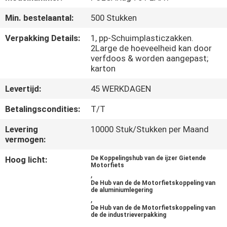
KWALITEITSCONTROLE
Min. bestelaantal:
500 Stukken
NIEUWS
Verpakking Details:
1, pp-Schuimplasticzakken.
2Large de hoeveelheid kan door
verfdoos & worden aangepast;
VRAAG
karton
EEN
Levertijd:
45 WERKDAGEN
OFFERTE
Betalingscondities:
T/T
Levering
10000 Stuk/Stukken per Maand
SITEMAP
vermogen:
Hoog licht:
De Koppelingshub van de ijzer Gietende
PRIVACYBELEID
Motorfiets
,
De Hub van de de Motorfietskoppeling van
de aluminiumlegering
,
De Hub van de de Motorfietskoppeling van
de de industrieverpakking