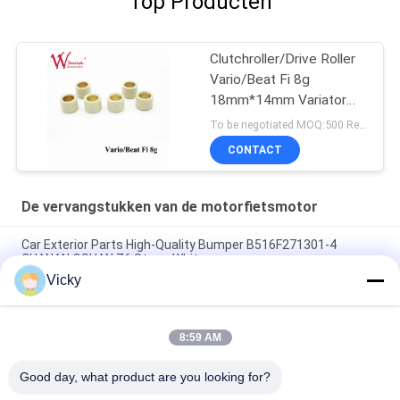
Top Producten
Clutchroller/Drive Roller
Vario/Beat Fi 8g
18mm*14mm Variator
Rubber & Alloy
To be negotiated MOQ:500 Reeksen
CONTACT
De vervangstukken van de motorfietsmotor
Car Exterior Parts High-Quality Bumper B516F271301-4
CHANAN OSHAN​ Z6 Starry White
Vicky
Startmotor Honda EX5 Motorfiets motor onderdelen
goedkoop groothandel met hoge prestaties
8:59 AM
Motorfietsversteker voor CPR8EAIX-9 China Leveranciers
Motor System
Good day, what product are you looking for?