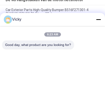
Car Exterior Parts High-Quality Bumper B516F271301-4
CHANAN OSHAN​ Z6 Starry White
Vicky
Startmotor Honda EX5 Motorfiets motor onderdelen
goedkoop groothandel met hoge prestaties
6:23 AM
Motorfietsversteker voor CPR8EAIX-9 China Leveranciers
Motor System
Good day, what product are you looking for?
populaire categorieën
Alle
De Vervangstukken 
Motorfiets 
Van De 
Elektrodelen
Motorfietsmotor
De Delen Van De 
Autokabelmachine
Motorfietstransmissie
De Delen Van De 
Motorfietslichaamsdelen
Motorfietsrem