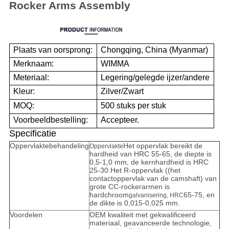
Rocker Arms Assembly
Plaats van oorsprong:
Chongqing, China (Myanmar)
Merknaam:
WIMMA
Meteriaal:
Legering/gelegde ijzer/andere
Kleur:
Zilver/Zwart
MOQ:
500 stuks per stuk
Voorbeeldbestelling:
Accepteer.
Specificatie
Oppervlaktebehandeling
Het oppervlak bereikt de
Oppervlakte
hardheid van HRC 55-65, de diepte is
0,5-1,0 mm, de kernhardheid is HRC
25-30.Het R-oppervlak ((het
contactoppervlak van de camshaft) van
grote CC-rockerarmen is
hardchroom
65-75, en
galvanisering, HRC
de dikte is 0,015-0,025 mm.
Voordelen
OEM kwaliteit met gekwalificeerd
materiaal, geavanceerde technologie,