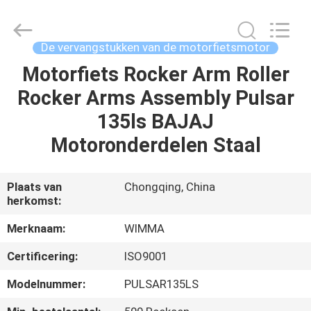
Chongqing
Litron
Spare
Parts
Co.,
De vervangstukken van de motorfietsmotor
Ltd..
All
Motorfiets Rocker Arm Roller
THUIS
Rights
Reserved.
Rocker Arms Assembly Pulsar
PRODUCTEN
135ls BAJAJ
Motoronderdelen Staal
VIDEO'S
Plaats van
Chongqing, China
herkomst:
OVER
ONS
Merknaam:
WIMMA
Certificering:
ISO9001
FABRIEKSTOCHT
Modelnummer:
PULSAR135LS