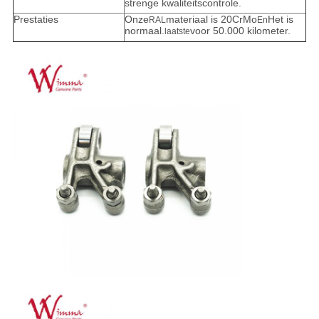
strenge kwaliteitscontrole.
Prestaties
Onze
materiaal is 20CrMo
Het is
RAL
En
normaal.
voor 50.000 kilometer.
laatste