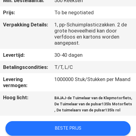
Min. bestelaantal:
500 Reeksen
KWALITEITSCONTROLE
Prijs:
To be negotiated
NIEUWS
Verpakking Details:
1, pp-Schuimplasticzakken. 2 de
grote hoeveelheid kan door
verfdoos en kartons worden
VRAAG
aangepast.
EEN
Levertijd:
30-40 dagen
OFFERTE
Betalingscondities:
T/T, L/C
Levering
1000000 Stuk/Stukken per Maand
SITEMAP
vermogen:
Hoog licht:
,
BAJAJ-de Tuimelaar van de Klepmotorfiets
PRIVACYBELEID
De Tuimelaar van de pulsar135ls Motorfiets
,
De tuimelaars van de pulsar135ls rol
BESTE PRIJS