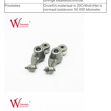
strenge kwaliteitscontrole.
Prestaties
Onze
materiaal is 20CrMo
Het is
RAL
En
normaal.
voor 50.000 kilometer.
laatste