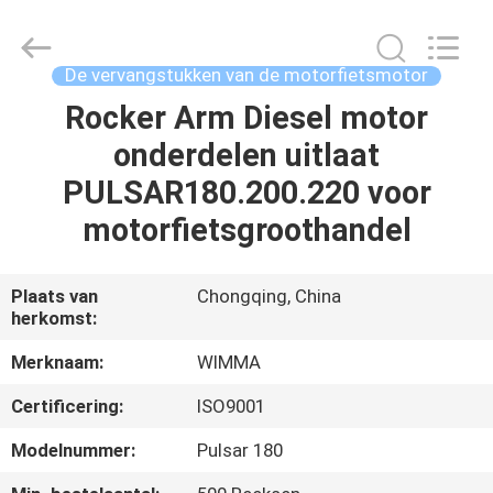
Chongqing
Litron
Spare
Parts
Co.,
De vervangstukken van de motorfietsmotor
Ltd..
All
Rocker Arm Diesel motor
THUIS
Rights
Reserved.
onderdelen uitlaat
PRODUCTEN
PULSAR180.200.220 voor
motorfietsgroothandel
VIDEO'S
Plaats van
Chongqing, China
herkomst:
OVER
ONS
Merknaam:
WIMMA
Certificering:
ISO9001
FABRIEKSTOCHT
Modelnummer:
Pulsar 180