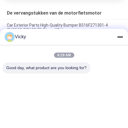
De vervangstukken van de motorfietsmotor
Car Exterior Parts High-Quality Bumper B516F271301-4
CHANAN OSHAN​ Z6 Starry White
Vicky
Startmotor Honda EX5 Motorfiets motor onderdelen
goedkoop groothandel met hoge prestaties
6:19 AM
Motorfietsversteker voor CPR8EAIX-9 China Leveranciers
Motor System
Good day, what product are you looking for?
populaire categorieën
Alle
De Vervangstukken 
Motorfiets 
Van De 
Elektrodelen
Motorfietsmotor
De Delen Van De 
Autokabelmachine
Motorfietstransmissie