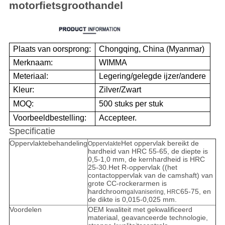
motorfietsgroothandel
Plaats van oorsprong:
Chongqing, China (Myanmar)
Merknaam:
WIMMA
Meteriaal:
Legering/gelegde ijzer/andere
Kleur:
Zilver/Zwart
MOQ:
500 stuks per stuk
Voorbeeldbestelling:
Accepteer.
Specificatie
Oppervlaktebehandeling
Het oppervlak bereikt de
Oppervlakte
hardheid van HRC 55-65, de diepte is
0,5-1,0 mm, de kernhardheid is HRC
25-30.Het R-oppervlak ((het
contactoppervlak van de camshaft) van
grote CC-rockerarmen is
hardchroom
65-75, en
galvanisering, HRC
de dikte is 0,015-0,025 mm.
Voordelen
OEM kwaliteit met gekwalificeerd
materiaal, geavanceerde technologie,