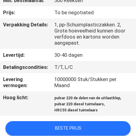
Min. bestelaantal:
500 Reeksen
KWALITEITSCONTROLE
Prijs:
To be negotiated
NIEUWS
Verpakking Details:
1, pp-Schuimplasticzakken. 2,
Grote hoeveelheid kunnen door
verfdoos en kartons worden
VRAAG
aangepast.
EEN
Levertijd:
30-40 dagen
OFFERTE
Betalingscondities:
T/T, L/C
Levering
10000000 Stuk/Stukken per
SITEMAP
vermogen:
Maand
Hoog licht:
,
pulsar 220 de delen van de uitlaatklep
PRIVACYBELEID
,
pulsar 220 diesel tuimelaars
HRC55 diesel tuimelaars
BESTE PRIJS