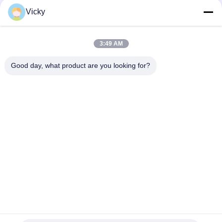
CHANAN OSHAN​ Z6 Starry White
Vicky
Startmotor Honda EX5 Motorfiets motor onderdelen
goedkoop groothandel met hoge prestaties
3:49 AM
Motorfietsversteker voor CPR8EAIX-9 China Leveranciers
Motor System
Good day, what product are you looking for?
populaire categorieën
Alle
De Vervangstukken 
Motorfiets 
Van De 
Elektrodelen
Motorfietsmotor
De Delen Van De 
Autokabelmachine
Motorfietstransmissie
De Delen Van De 
Motorfietslichaamsdelen
Motorfietsrem
De Delen Van 
Meer Hete 
Motorfietstoebehoren
Producten