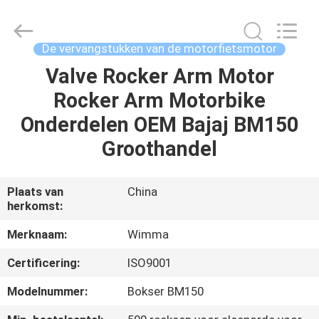
Chongqing
Litron
Spare
Parts
Co.,
De vervangstukken van de motorfietsmotor
Ltd..
All
Valve Rocker Arm Motor
THUIS
Rights
Reserved.
Rocker Arm Motorbike
PRODUCTEN
Onderdelen OEM Bajaj BM150
Groothandel
VIDEO'S
Plaats van
China
herkomst:
OVER
ONS
Merknaam:
Wimma
Certificering:
ISO9001
FABRIEKSTOCHT
Modelnummer:
Bokser BM150