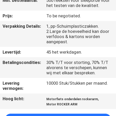
Min. bestelaantal:
500 reeksen voor sleeporde voor
KWALITEITSCONTROLE
het testen van de kwaliteit.
Prijs:
To be negotiated.
NIEUWS
Verpakking Details:
1, pp-Schuimplasticzakken.
2.Large de hoeveelheid kan door
VRAAG
verfdoos & kartons worden
aangepast.
EEN
OFFERTE
Levertijd:
45 het werkdagen.
Betalingscondities:
30% T/T voor storting, 70% T/T
alvorens te verschepen, kunnen
SITEMAP
wij met elkaar bespreken.
Levering
10000 Stuk/Stukken per maand.
PRIVACYBELEID
vermogen:
Hoog licht:
,
Motorfiets onderdelen rockerarm
Motor ROCKER ARM