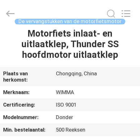
Chongqing
Litron
Spare
Parts
Co.,
De vervangstukken van de motorfietsmotor
Ltd..
All
Motorfiets inlaat- en
THUIS
Rights
Reserved.
uitlaatklep, Thunder SS
PRODUCTEN
hoofdmotor uitlaatklep
VIDEO'S
Plaats van
Chongqing, China
herkomst:
OVER
Merknaam:
WIMMA
ONS
Certificering:
ISO 9001
Modelnummer:
Donder
FABRIEKSTOCHT
Min. bestelaantal:
500 Reeksen