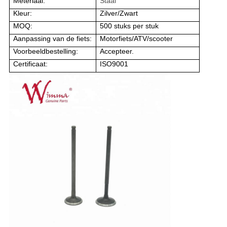
Meteriaal:
Staal
Kleur:
Zilver/Zwart
MOQ:
500 stuks per stuk
Aanpassing van de fiets:
Motorfiets/ATV/scooter
Voorbeeldbestelling:
Accepteer.
Certificaat:
ISO9001