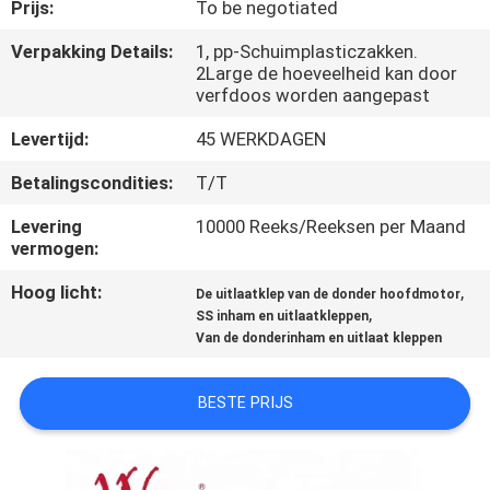
KWALITEITSCONTROLE
Prijs:
To be negotiated
Verpakking Details:
1, pp-Schuimplasticzakken.
2Large de hoeveelheid kan door
NIEUWS
verfdoos worden aangepast
Levertijd:
45 WERKDAGEN
VRAAG
EEN
Betalingscondities:
T/T
OFFERTE
Levering
10000 Reeks/Reeksen per Maand
vermogen:
SITEMAP
Hoog licht:
,
De uitlaatklep van de donder hoofdmotor
,
SS inham en uitlaatkleppen
Van de donderinham en uitlaat kleppen
PRIVACYBELEID
BESTE PRIJS