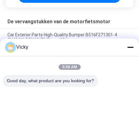
De vervangstukken van de motorfietsmotor
Car Exterior Parts High-Quality Bumper B516F271301-4
CHANAN OSHAN​ Z6 Starry White
Vicky
Startmotor Honda EX5 Motorfiets motor onderdelen
goedkoop groothandel met hoge prestaties
5:58 AM
Motorfietsversteker voor CPR8EAIX-9 China Leveranciers
Motor System
Good day, what product are you looking for?
populaire categorieën
Alle
De Vervangstukken 
Motorfiets 
Van De 
Elektrodelen
Motorfietsmotor
De Delen Van De 
Autokabelmachine
Motorfietstransmissie