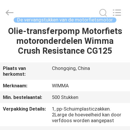
Chongqing
Litron
Spare
Parts
Co.,
De vervangstukken van de motorfietsmotor
Ltd..
All
Olie-transferpomp Motorfiets
THUIS
Rights
Reserved.
motoronderdelen Wimma
PRODUCTEN
Crush Resistance CG125
VIDEO'S
Plaats van
Chongqing, China
herkomst:
OVER
Merknaam:
WIMMA
ONS
Min. bestelaantal:
500 Stukken
Verpakking Details:
1, pp-Schuimplasticzakken.
FABRIEKSTOCHT
2Large de hoeveelheid kan door
verfdoos worden aangepast