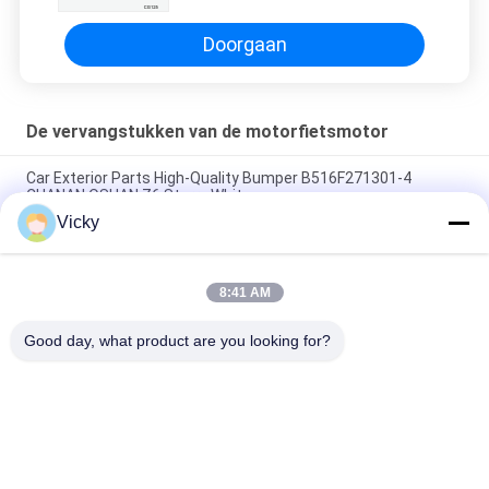
Doorgaan
De vervangstukken van de motorfietsmotor
Car Exterior Parts High-Quality Bumper B516F271301-4
CHANAN OSHAN​ Z6 Starry White
Vicky
Startmotor Honda EX5 Motorfiets motor onderdelen
goedkoop groothandel met hoge prestaties
8:41 AM
Motorfietsversteker voor CPR8EAIX-9 China Leveranciers
Motor System
Good day, what product are you looking for?
populaire categorieën
Alle
De Vervangstukken 
Motorfiets 
Van De 
Elektrodelen