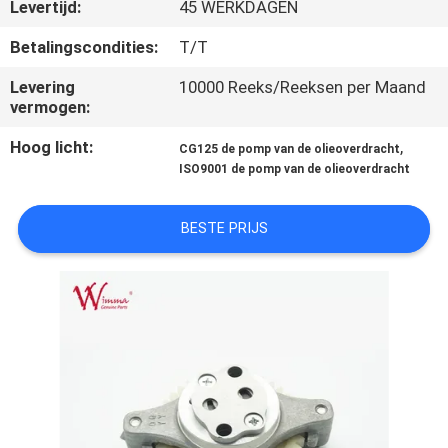
KWALITEITSCONTROLE
Levertijd:
45 WERKDAGEN
Betalingscondities:
T/T
NIEUWS
Levering
10000 Reeks/Reeksen per Maand
vermogen:
VRAAG
Hoog licht:
,
CG125 de pomp van de olieoverdracht
EEN
ISO9001 de pomp van de olieoverdracht
OFFERTE
BESTE PRIJS
SITEMAP
PRIVACYBELEID