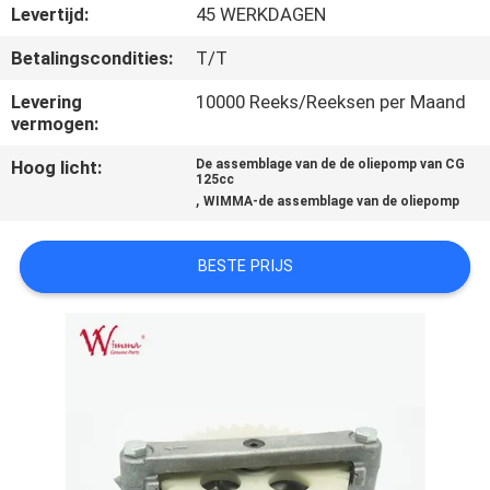
KWALITEITSCONTROLE
Levertijd:
45 WERKDAGEN
Betalingscondities:
T/T
NIEUWS
Levering
10000 Reeks/Reeksen per Maand
vermogen:
VRAAG
Hoog licht:
De assemblage van de de oliepomp van CG
EEN
125cc
,
WIMMA-de assemblage van de oliepomp
OFFERTE
BESTE PRIJS
SITEMAP
PRIVACYBELEID