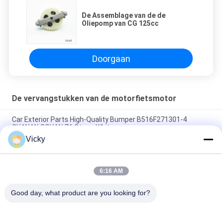
De Assemblage van de de
Oliepomp van CG 125cc
Doorgaan
De vervangstukken van de motorfietsmotor
Car Exterior Parts High-Quality Bumper B516F271301-4
CHANAN OSHAN​ Z6 Starry White
Vicky
Startmotor Honda EX5 Motorfiets motor onderdelen
goedkoop groothandel met hoge prestaties
6:16 AM
Motorfietsversteker voor CPR8EAIX-9 China Leveranciers
Motor System
Good day, what product are you looking for?
populaire categorieën
Alle