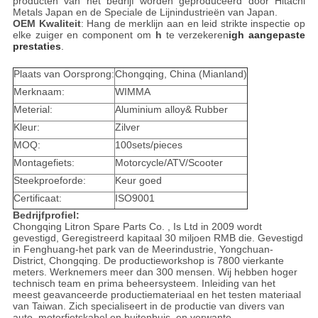
producten van het bedrijf worden geproduceerd door Hitachi
Metals Japan en de Speciale de Lijnindustrieën van Japan.
OEM Kwaliteit
: Hang de merklijn aan en leid strikte inspectie op
elke zuiger en component om
h
te verzekeren
igh aangepaste
prestaties
.
Plaats van Oorsprong:
Chongqing, China (Mianland)
Merknaam:
WIMMA
Meterial:
Aluminium alloy& Rubber
Kleur:
Zilver
MOQ:
100sets/pieces
Montagefiets:
Motorcycle/ATV/Scooter
Steekproeforde:
Keur goed
Certificaat:
ISO9001
Bedrijfprofiel:
Chongqing Litron Spare Parts Co. , Is Ltd in 2009 wordt
gevestigd, Geregistreerd kapitaal 30 miljoen RMB die. Gevestigd
in Fenghuang-het park van de Meerindustrie, Yongchuan-
District, Chongqing. De productieworkshop is 7800 vierkante
meters. Werknemers meer dan 300 mensen. Wij hebben hoger
technisch team en prima beheersysteem. Inleiding van het
meest geavanceerde productiemateriaal en het testen materiaal
van Taiwan. Zich specialiseert in de productie van divers van
auto, motorfietskabel en buitenbuis, en verwante