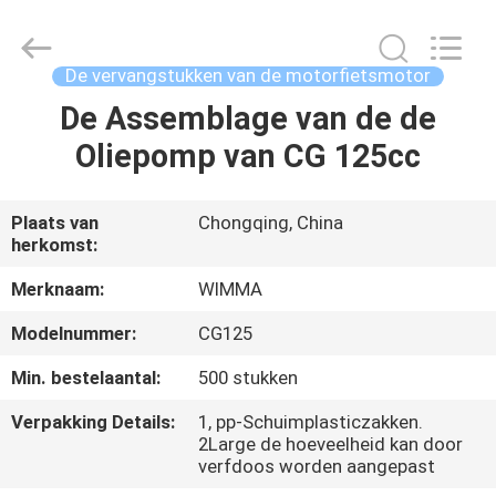
Chongqing
Litron
Spare
Parts
Co.,
De vervangstukken van de motorfietsmotor
Ltd..
All
De Assemblage van de de
THUIS
Rights
Reserved.
Oliepomp van CG 125cc
PRODUCTEN
Plaats van
Chongqing, China
herkomst:
VIDEO'S
Merknaam:
WIMMA
OVER
Modelnummer:
CG125
ONS
Min. bestelaantal:
500 stukken
Verpakking Details:
1, pp-Schuimplasticzakken.
FABRIEKSTOCHT
2Large de hoeveelheid kan door
verfdoos worden aangepast