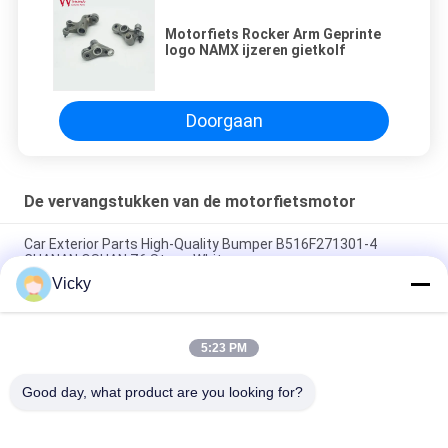
Motorfiets Rocker Arm Geprinte
logo NAMX ijzeren gietkolf
Doorgaan
De vervangstukken van de motorfietsmotor
Car Exterior Parts High-Quality Bumper B516F271301-4
CHANAN OSHAN​ Z6 Starry White
Vicky
Startmotor Honda EX5 Motorfiets motor onderdelen
goedkoop groothandel met hoge prestaties
5:23 PM
Motorfietsversteker voor CPR8EAIX-9 China Leveranciers
Motor System
Good day, what product are you looking for?
populaire categorieën
Alle