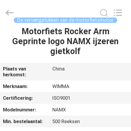
Chongqing
Litron
Spare
Parts
Co.,
De vervangstukken van de motorfietsmotor
Ltd..
All
Motorfiets Rocker Arm
THUIS
Rights
Reserved.
Geprinte logo NAMX ijzeren
PRODUCTEN
gietkolf
VIDEO'S
Plaats van
China
herkomst:
OVER
Merknaam:
WIMMA
ONS
Certificering:
ISO9001
Modelnummer:
NAMX
FABRIEKSTOCHT
Min. bestelaantal:
500 Reeksen