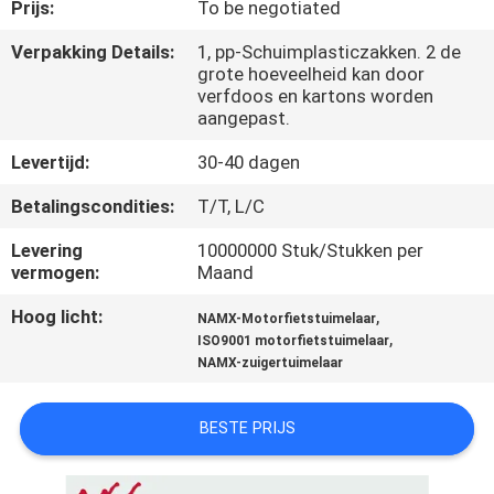
KWALITEITSCONTROLE
Prijs:
To be negotiated
Verpakking Details:
1, pp-Schuimplasticzakken. 2 de
grote hoeveelheid kan door
NIEUWS
verfdoos en kartons worden
aangepast.
VRAAG
Levertijd:
30-40 dagen
EEN
Betalingscondities:
T/T, L/C
OFFERTE
Levering
10000000 Stuk/Stukken per
vermogen:
Maand
SITEMAP
Hoog licht:
,
NAMX-Motorfietstuimelaar
,
ISO9001 motorfietstuimelaar
PRIVACYBELEID
NAMX-zuigertuimelaar
BESTE PRIJS